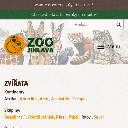
Přejít na hlavní obsah
Máme otevřeno 365 dní v roce!
Chcete dostávat novinky do mailu?
Vy
Menu
Zvířata
Kontinenty:
Afrika
Amerika
Asie
Austrálie
Evropa
Skupiny:
Bezobratlí
Obojživelníci
Plazi
Ptáci
Ryby
Savci