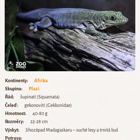
Kontinenty
Afrika
Skupina
Plazi
Řád
šupinatí (Squamata)
Čeleď
gekonovití (Gekkonidae)
Hmotnost
40-80 g
Rozměry
22-28 cm
Výskyt
Jihozápad Madagaskaru – suché lesy a trnitá buš
Potrava