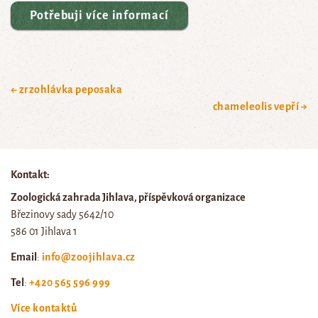
Potřebuji více informací
← zrzohlávka peposaka
chameleolis vepří →
Kontakt:
Zoologická zahrada Jihlava, příspěvková organizace
Březinovy sady 5642/10
586 01 Jihlava 1
Email
:
info@zoojihlava.cz
Tel
:
+420 565 596 999
Více kontaktů