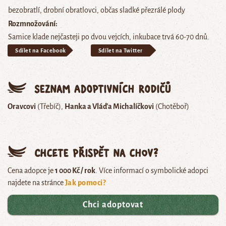
bezobratlí, drobní obratlovci, občas sladké přezrálé plody
Rozmnožování
Samice klade nejčasteji po dvou vejcích, inkubace trvá 60-70 dnů.
Sdílet na Facebook
Sdílet na Twitter
Seznam adoptivních rodičů
Oravcovi
(Třebíč)
Hanka a Vláďa Michalíčkovi
(Chotěboř)
Chcete přispět na chov?
Cena adopce je
1 000 Kč / rok
. Více informací o symbolické adopci
najdete na stránce
Jak pomoci?
Chci adoptovat