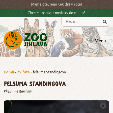
Přejít na hlavní obsah
Máme otevřeno 365 dní v roce!
Chcete dostávat novinky do mailu?
Vy
Menu
Domů
»
Zvířata
»
felsuma Standingova
felsuma Standingova
Phelsuma standingi