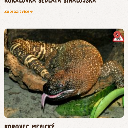
korálovka sedlatá sinalojská
Zobrazit více →
korovec mexický