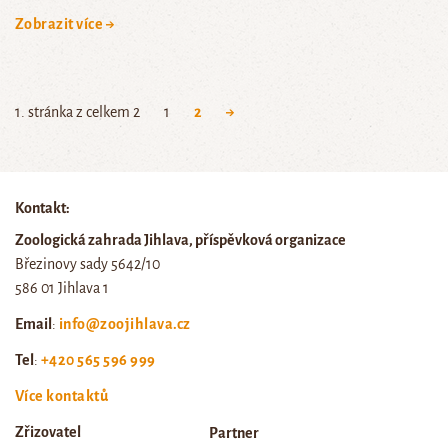
Zobrazit více →
1. stránka z celkem 2
1
2
→
Kontakt:
Zoologická zahrada Jihlava, příspěvková organizace
Březinovy sady 5642/10
586 01 Jihlava 1
Email
:
info@zoojihlava.cz
Tel
:
+420 565 596 999
Více kontaktů
Zřizovatel
Partner