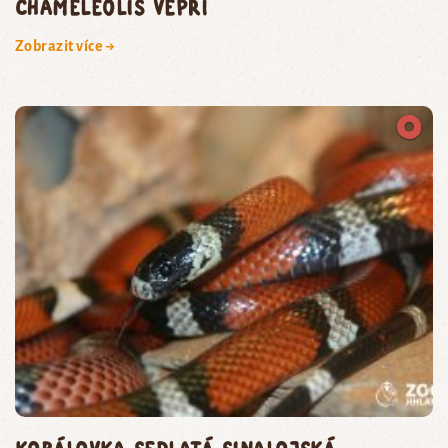
chameleolis vepří
Zobrazit více →