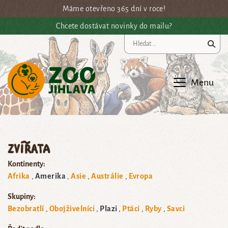
Přejít na hlavní obsah
Máme otevřeno 365 dní v roce!
Chcete dostávat novinky do mailu?
Vy
Menu
Zvířata
Kontinenty:
Afrika
Amerika
Asie
Austrálie
Evropa
Skupiny:
Bezobratlí
Obojživelníci
Plazi
Ptáci
Ryby
Savci