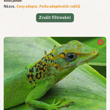
Řadit podle:
Názvu
Ceny adopce
Počtu adoptivních rodičů
Zrušit filtrování