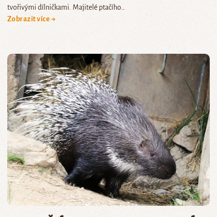
tvořivými dílničkami. Majitelé ptačího…
Zobrazit více →