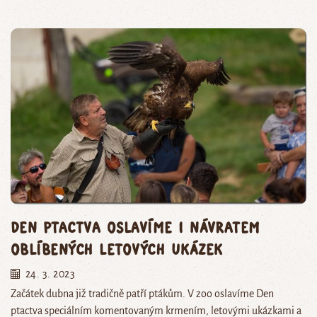
Den ptactva oslavíme i návratem
oblíbených letových ukázek
24. 3. 2023
Začátek dubna již tradičně patří ptákům. V zoo oslavíme Den
ptactva speciálním komentovaným krmením, letovými ukázkami a