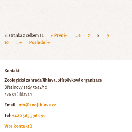
8. stránka z celkem 12
← První
←
...
6
7
8
9
10
...
→
Poslední →
Kontakt:
Zoologická zahrada Jihlava, příspěvková organizace
Březinovy sady 5642/10
586 01 Jihlava 1
Email
:
info@zoojihlava.cz
Tel
:
+420 565 596 999
Více kontaktů