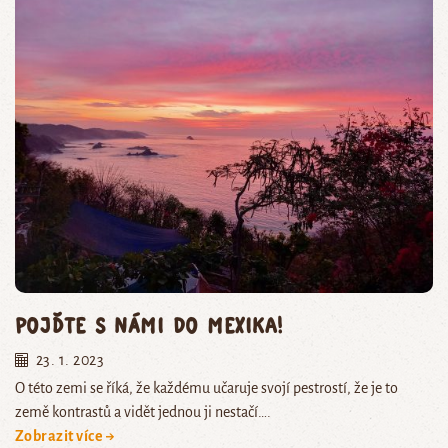
Pojďte s námi do Mexika!
23. 1. 2023
O této zemi se říká, že každému učaruje svojí pestrostí, že je to
země kontrastů a vidět jednou ji nestačí….
Zobrazit více →