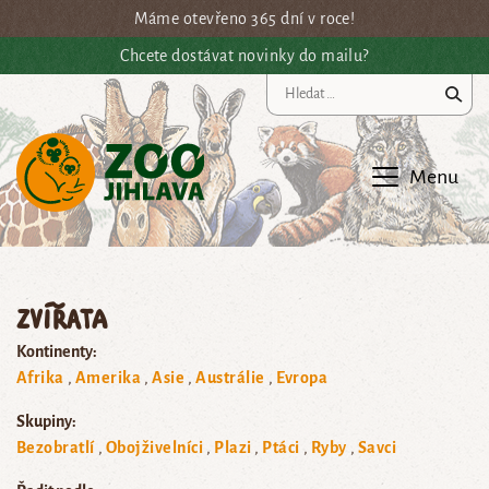
Přejít na hlavní obsah
Máme otevřeno 365 dní v roce!
Chcete dostávat novinky do mailu?
Vy
Menu
Zvířata
Kontinenty:
Afrika
Amerika
Asie
Austrálie
Evropa
Skupiny:
Bezobratlí
Obojživelníci
Plazi
Ptáci
Ryby
Savci