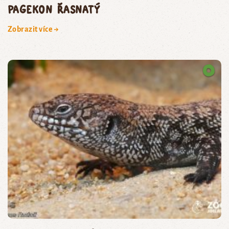
pagekon řasnatý
Zobrazit více →