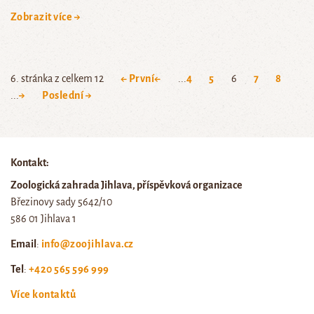
Zobrazit více →
6. stránka z celkem 12
← První
←
...
4
5
6
7
8
...
→
Poslední →
Kontakt:
Zoologická zahrada Jihlava, příspěvková organizace
Březinovy sady 5642/10
586 01 Jihlava 1
Email
:
info@zoojihlava.cz
Tel
:
+420 565 596 999
Více kontaktů