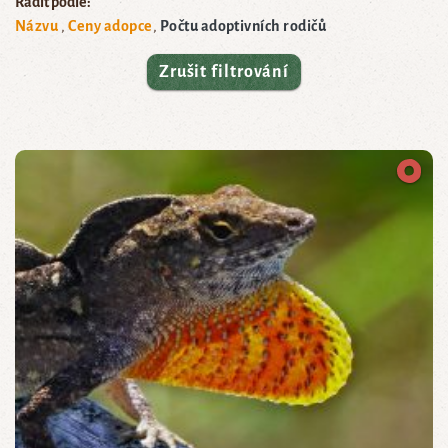
Řadit podle:
Názvu
Ceny adopce
Počtu adoptivních rodičů
Zrušit filtrování