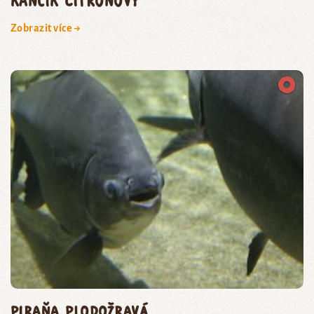
kančík citronový
Zobrazit více →
piraňa plodožravá