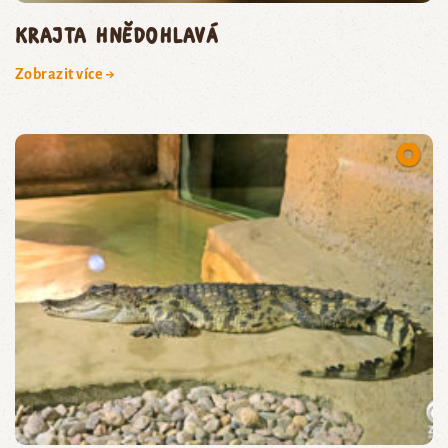
krajta hnědohlavá
Zobrazit více →