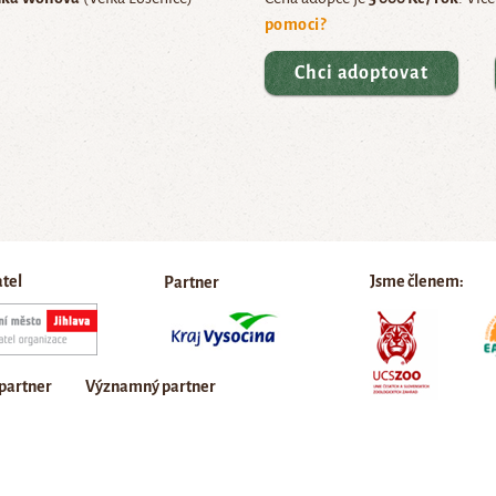
pomoci?
Chci adoptovat
atel
Jsme členem:
Partner
 partner
Významný partner