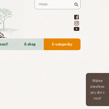
Vyhledávání
moci?
E-shop
E-vstupenky
Máme
otevřeno
365 dní v
roce!