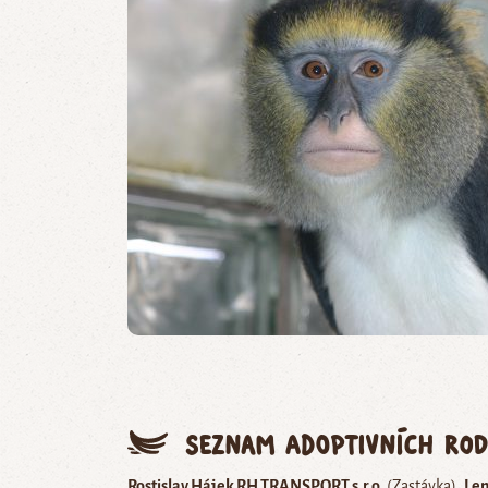
Seznam adoptivních rod
Rostislav Hájek RH TRANSPORT s.r.o.
(Zastávka)
Len