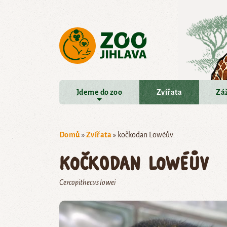
Přejít na hlavní obsah
Jdeme do zoo
Zvířata
Záž
Domů
»
Zvířata
»
kočkodan Lowéův
kočkodan Lowéův
Cercopithecus lowei