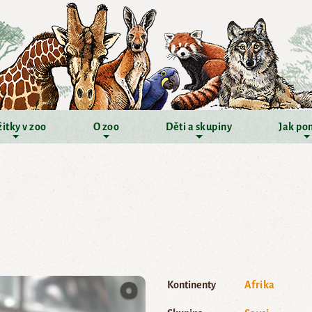
itky v zoo
O zoo
Děti a skupiny
Jak po
Kontinenty
Afrika