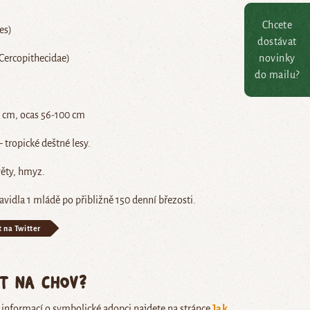
Chcete
es)
dostávat
novinky
Cercopithecidae)
do mailu?
0 cm, ocas 56-100 cm
 tropické deštné lesy.
věty, hmyz.
avidla 1 mládě po přibližně 150 denní březosti.
t na Twitter
ět na chov?
e informací o symbolické adopci najdete na stránce
Jak