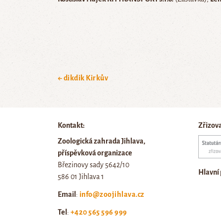
← dikdik Kirkův
Kontakt:
Zřizov
Zoologická zahrada Jihlava,
příspěvková organizace
Březinovy sady 5642/10
Hlavní
586 01 Jihlava 1
Email
:
info@zoojihlava.cz
Tel
:
+420 565 596 999