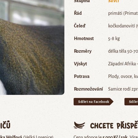
Skupina
Savci
Řád
primáti (Primat
Čeleď
kočkodanovití (
Hmotnost
5-8 kg
Rozměry
délka těla 50-7
Výskyt
Západní Afrika –
Potrava
Plody, ovoce, k
Rozmnožování
Samice rodí zpr
Sdílet na Facebook
Sdíle
ičů
Chcete přisp
ka Wolfová
(Velká Losenice)
Cena adopce je
5 000 Kč / rok
. Víc