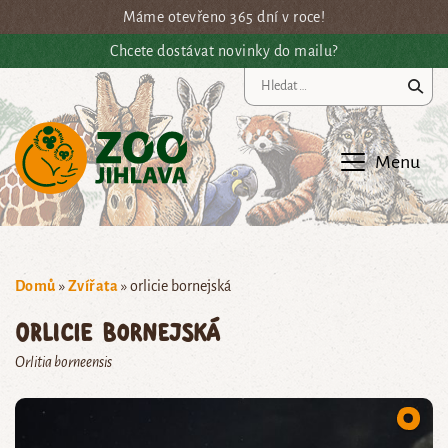
Přejít na hlavní obsah
Máme otevřeno 365 dní v roce!
Chcete dostávat novinky do mailu?
Vy
Menu
Domů
»
Zvířata
»
orlicie bornejská
orlicie bornejská
Orlitia borneensis