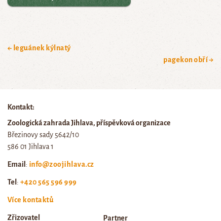
← leguánek kýlnatý
pagekon obří →
Kontakt:
Zoologická zahrada Jihlava, příspěvková organizace
Březinovy sady 5642/10
586 01 Jihlava 1
Email
:
info@zoojihlava.cz
Tel
:
+420 565 596 999
Více kontaktů
Zřizovatel
Partner