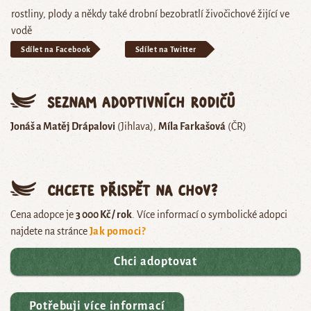
rostliny, plody a někdy také drobní bezobratlí živočichové žijící ve
vodě
Sdílet na Facebook
Sdílet na Twitter
Seznam adoptivních rodičů
Jonáš a Matěj Drápalovi
(Jihlava)
Míla Farkašová
(ČR)
Chcete přispět na chov?
Cena adopce je
3 000 Kč / rok
. Více informací o symbolické adopci
najdete na stránce
Jak pomoci?
Chci adoptovat
Potřebuji více informací