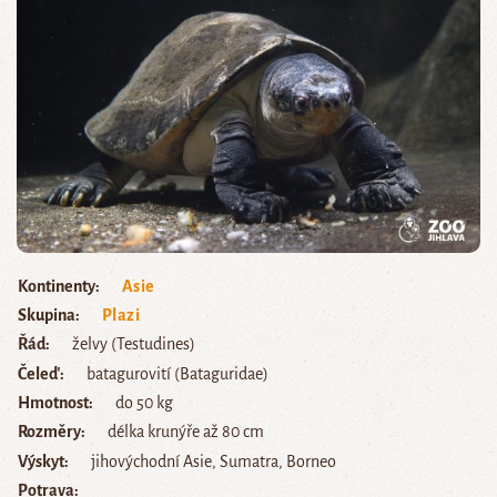
Kontinenty
Asie
Skupina
Plazi
Řád
želvy (Testudines)
Čeleď
batagurovití (Bataguridae)
Hmotnost
do 50 kg
Rozměry
délka krunýře až 80 cm
Výskyt
jihovýchodní Asie, Sumatra, Borneo
Potrava