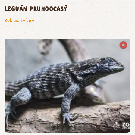
leguán pruhoocasý
Zobrazit více →