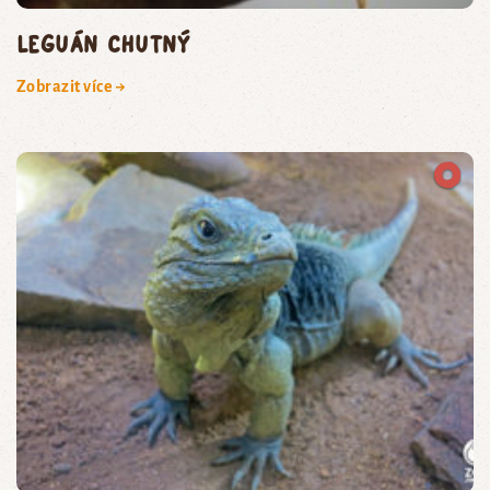
leguán chutný
Zobrazit více →