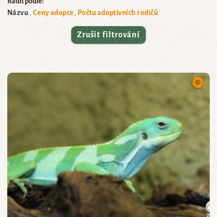
Řadit podle:
Názvu
Ceny adopce
Počtu adoptivních rodičů
Zrušit filtrování