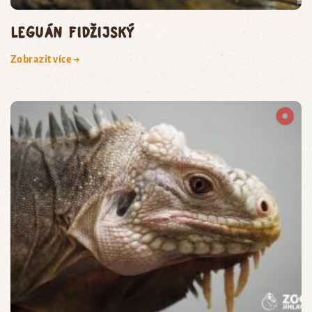
leguán fidžijský
Zobrazit více →