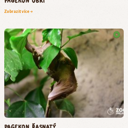
pagekon obří
Zobrazit více →
pagekon řasnatý