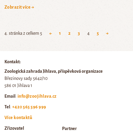
Zobrazit více →
4. stránka z celkem 5
←
1
2
3
4
5
→
Kontakt:
Zoologická zahrada Jihlava, příspěvková organizace
Březinovy sady 5642/10
586 01 Jihlava 1
Email
:
info@zoojihlava.cz
Tel
:
+420 565 596 999
Více kontaktů
Zřizovatel
Partner