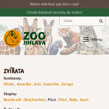
Přejít na hlavní obsah
Máme otevřeno 365 dní v roce!
Chcete dostávat novinky do mailu?
Vy
Menu
Zvířata
Kontinenty:
Afrika
Amerika
Asie
Austrálie
Evropa
Skupiny:
Bezobratlí
Obojživelníci
Plazi
Ptáci
Ryby
Savci