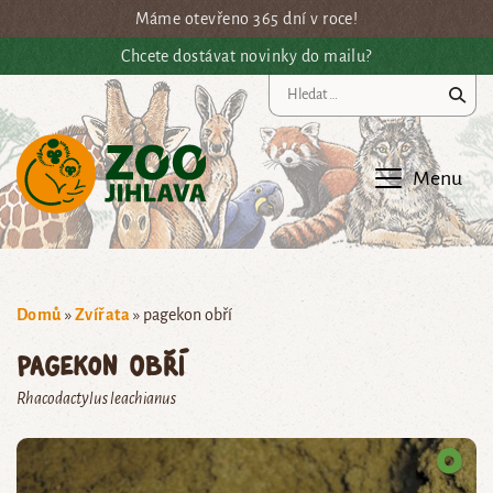
Přejít na hlavní obsah
Máme otevřeno 365 dní v roce!
Chcete dostávat novinky do mailu?
Vy
Menu
Domů
»
Zvířata
»
pagekon obří
pagekon obří
Rhacodactylus leachianus