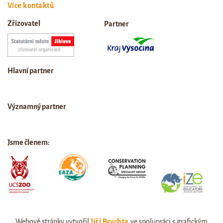
Více kontaktů
Zřizovatel
Partner
Hlavní partner
Významný partner
Jsme členem:
Webové stránky vytvořil
Jiří Brychta
ve spolupráci s grafickým