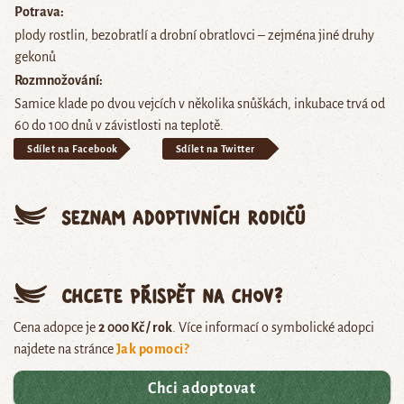
Potrava
plody rostlin, bezobratlí a drobní obratlovci – zejména jiné druhy
gekonů
Rozmnožování
Samice klade po dvou vejcích v několika snůškách, inkubace trvá od
60 do 100 dnů v závistlosti na teplotě.
Sdílet na Facebook
Sdílet na Twitter
Seznam adoptivních rodičů
Chcete přispět na chov?
Cena adopce je
2 000 Kč / rok
. Více informací o symbolické adopci
najdete na stránce
Jak pomoci?
Chci adoptovat