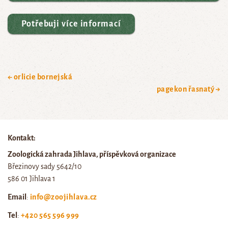
Potřebuji více informací
← orlicie bornejská
pagekon řasnatý →
Kontakt:
Zoologická zahrada Jihlava, příspěvková organizace
Březinovy sady 5642/10
586 01 Jihlava 1
Email
:
info@zoojihlava.cz
Tel
:
+420 565 596 999