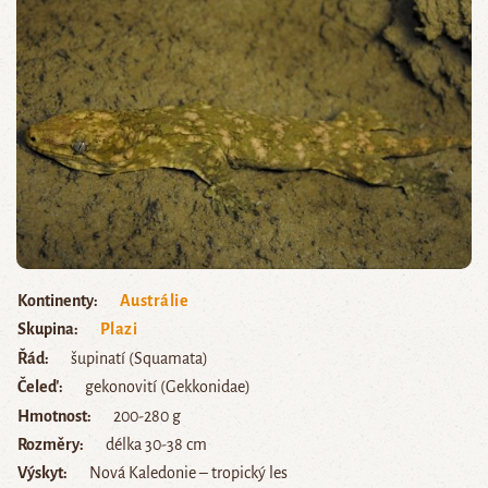
Kontinenty
Austrálie
Skupina
Plazi
Řád
šupinatí (Squamata)
Čeleď
gekonovití (Gekkonidae)
Hmotnost
200-280 g
Rozměry
délka 30-38 cm
Výskyt
Nová Kaledonie – tropický les