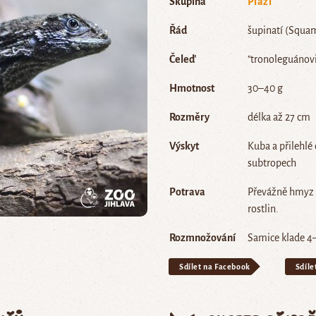
Skupina
Plazi
Řád
šupinatí (Squa
Čeleď
"tronoleguánovi
Hmotnost
30–40 g
Rozměry
délka až 27 cm
Výskyt
Kuba a přilehlé 
subtropech
Potrava
Převážně hmyz a
rostlin.
Rozmnožování
Samice klade 4–
Sdílet na Facebook
Sdíle