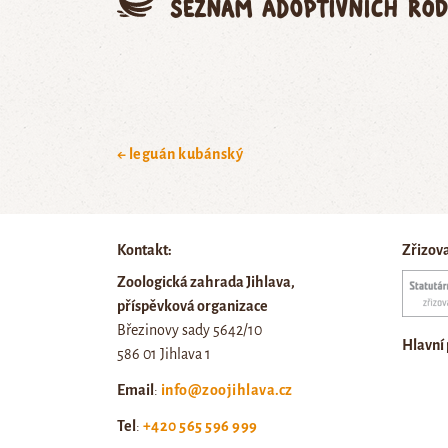
Seznam adoptivních rod
← leguán kubánský
Kontakt:
Zřizov
Zoologická zahrada Jihlava,
příspěvková organizace
Březinovy sady 5642/10
Hlavní
586 01 Jihlava 1
Email
:
info@zoojihlava.cz
Tel
:
+420 565 596 999