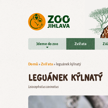
Přejít na hlavní obsah
Jdeme do zoo
Zvířata
Záž
Domů
»
Zvířata
»
leguánek kýlnatý
leguánek kýlnatý
Leiocephalus carinatus