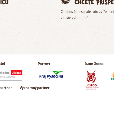
ičů
Chcete přisp
Omlouváme se, ale toto zvíře nen
zkuste vybrat jiné.
atel
Jsme členem:
Partner
 partner
Významný partner