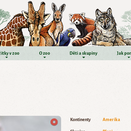
itky v zoo
O zoo
Děti a skupiny
Jak po
Kontinenty
Amerika