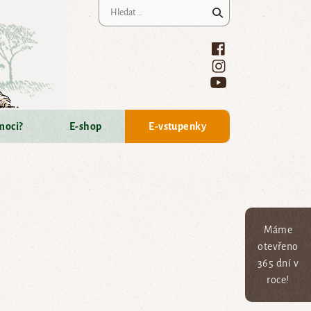
Vyhledávání
moci?
E-shop
E-vstupenky
Máme
otevřeno
365 dní v
roce!