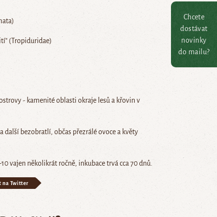
Chcete
mata)
dostávat
novinky
tí" (Tropiduridae)
do mailu?
ostrovy - kamenité oblasti okraje lesů a křovin v
 další bezobratlí, občas přezrálé ovoce a květy
10 vajen několikrát ročně, inkubace trvá cca 70 dnů.
t na Twitter