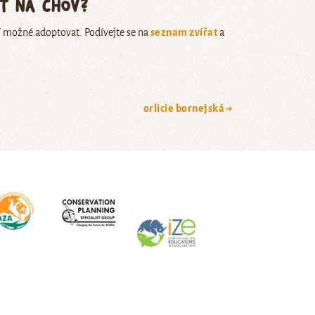
ět na chov?
í možné adoptovat. Podívejte se na
seznam zvířat
a
orlicie bornejská →