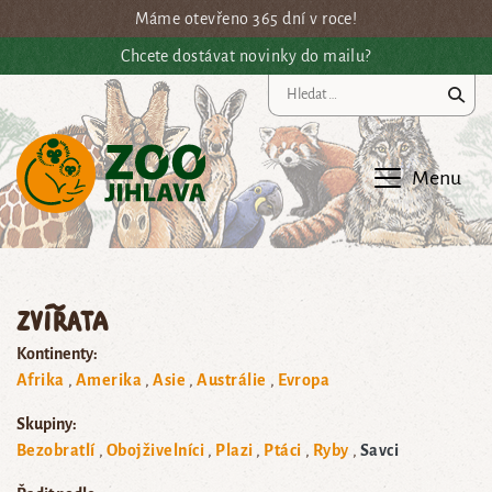
Přejít na hlavní obsah
Máme otevřeno 365 dní v roce!
Chcete dostávat novinky do mailu?
Vy
Menu
Zvířata
Kontinenty:
Afrika
Amerika
Asie
Austrálie
Evropa
Skupiny:
Bezobratlí
Obojživelníci
Plazi
Ptáci
Ryby
Savci