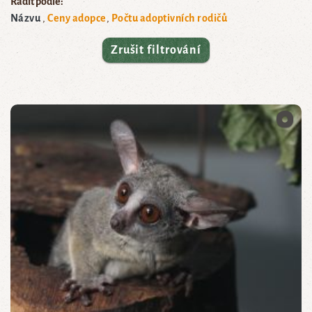
Řadit podle:
Názvu
Ceny adopce
Počtu adoptivních rodičů
Zrušit filtrování