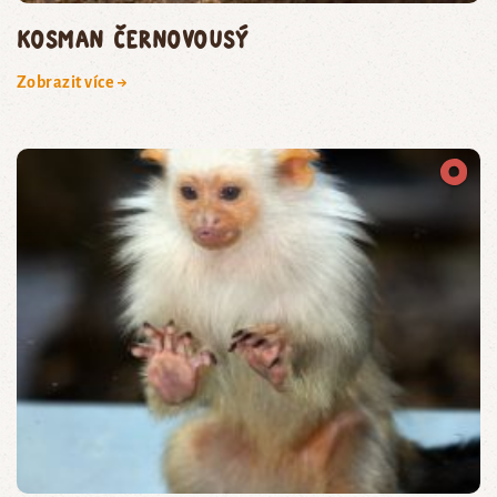
kosman černovousý
Zobrazit více →