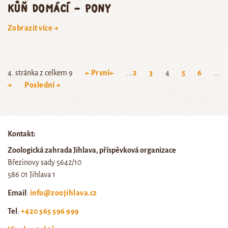
kůň domácí – pony
Zobrazit více →
4. stránka z celkem 9
← První
←
...
2
3
4
5
6
...
→
Poslední →
Kontakt:
Zoologická zahrada Jihlava, příspěvková organizace
Březinovy sady 5642/10
586 01 Jihlava 1
Email
:
info@zoojihlava.cz
Tel
:
+420 565 596 999