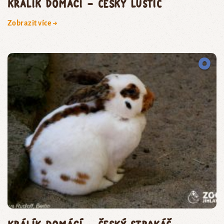
králík domácí – český luštič
Zobrazit více →