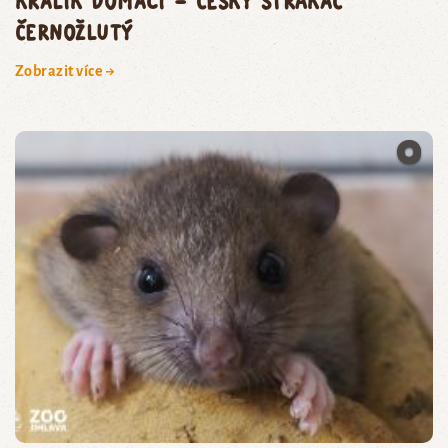
králík domácí – český strakáč
černožlutý
Zobrazit více →