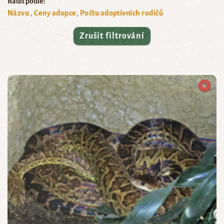
Řadit podle:
Názvu
Ceny adopce
Počtu adoptivních rodičů
Zrušit filtrování