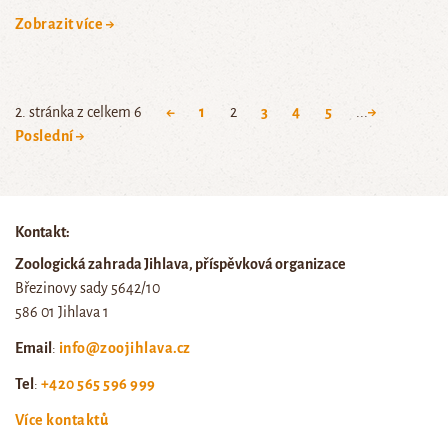
Zobrazit více →
2. stránka z celkem 6
←
1
2
3
4
5
...
→
Poslední →
Kontakt:
Zoologická zahrada Jihlava, příspěvková organizace
Březinovy sady 5642/10
586 01 Jihlava 1
Email
:
info@zoojihlava.cz
Tel
:
+420 565 596 999
Více kontaktů