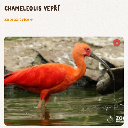
chameleolis vepří
Zobrazit více →