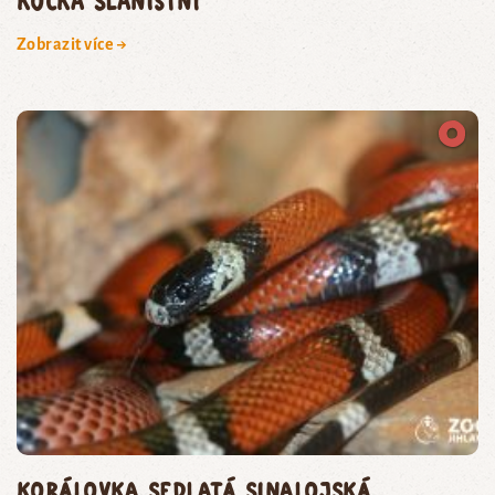
kočka slaništní
Zobrazit více →
korálovka sedlatá sinalojská