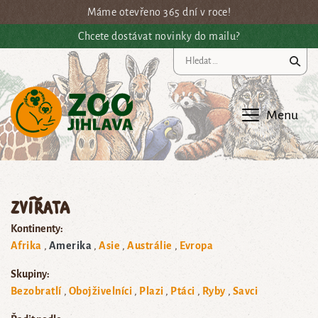
Přejít na hlavní obsah
Máme otevřeno 365 dní v roce!
Chcete dostávat novinky do mailu?
Vy
Menu
Zvířata
Kontinenty:
Afrika
Amerika
Asie
Austrálie
Evropa
Skupiny:
Bezobratlí
Obojživelníci
Plazi
Ptáci
Ryby
Savci