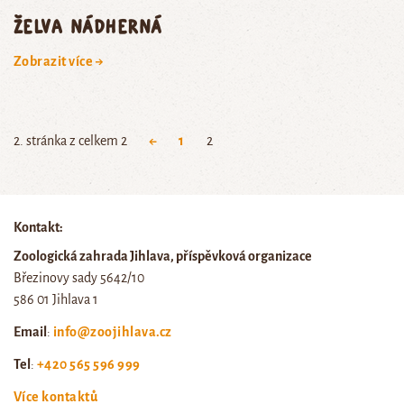
želva nádherná
Zobrazit více →
2. stránka z celkem 2
←
1
2
Kontakt:
Zoologická zahrada Jihlava, příspěvková organizace
Březinovy sady 5642/10
586 01 Jihlava 1
Email
:
info@zoojihlava.cz
Tel
:
+420 565 596 999
Více kontaktů