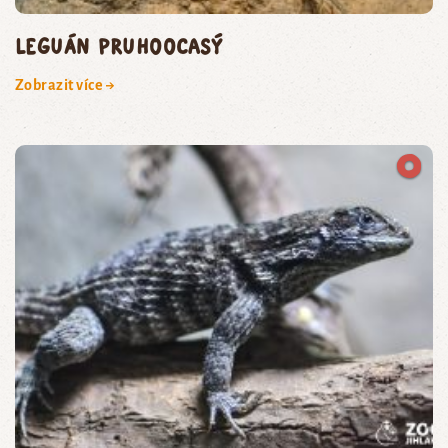
leguán pruhoocasý
Zobrazit více →