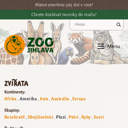
Přejít na hlavní obsah
Máme otevřeno 365 dní v roce!
Chcete dostávat novinky do mailu?
Vy
Menu
Zvířata
Kontinenty:
Afrika
Amerika
Asie
Austrálie
Evropa
Skupiny:
Bezobratlí
Obojživelníci
Plazi
Ptáci
Ryby
Savci