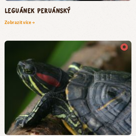
leguánek peruánský
Zobrazit více →