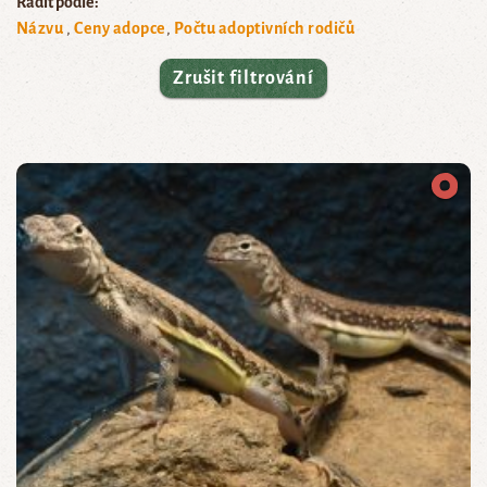
Řadit podle:
Názvu
Ceny adopce
Počtu adoptivních rodičů
Zrušit filtrování