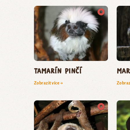
tamarín pinčí
mar
Zobrazit více →
Zobraz