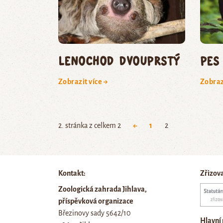
lenochod dvouprstý
pes
Zobrazit více →
Zobraz
2. stránka z celkem 2
←
1
2
Kontakt:
Zřizov
Zoologická zahrada Jihlava,
příspěvková organizace
Březinovy sady 5642/10
Hlavní