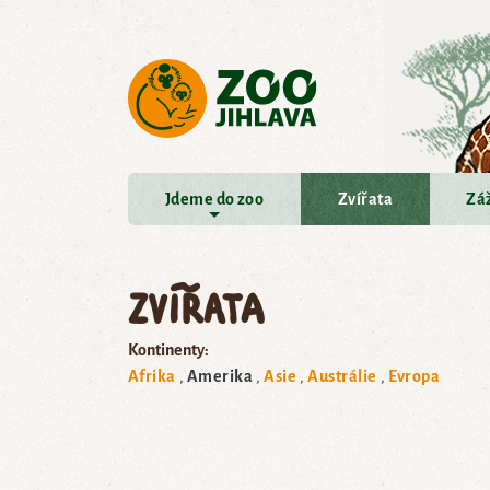
Přejít na hlavní obsah
Jdeme do zoo
Zvířata
Záž
Zvířata
Kontinenty:
Afrika
Amerika
Asie
Austrálie
Evropa