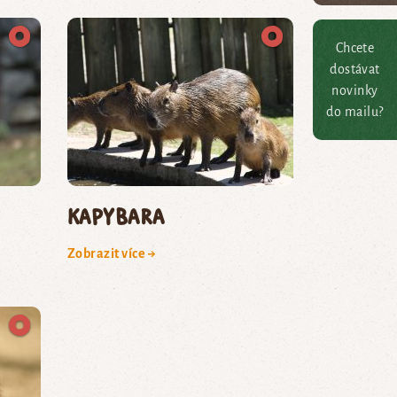
Chcete
dostávat
novinky
do mailu?
kapybara
Zobrazit více →