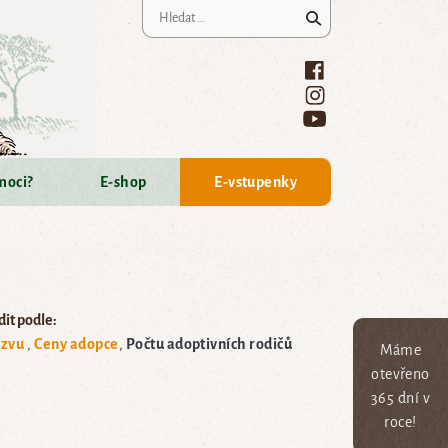
Vyhledávání
moci?
E-shop
E-vstupenky
it podle:
zvu
Ceny adopce
Počtu adoptivních rodičů
Máme
otevřeno
365 dní v
roce!