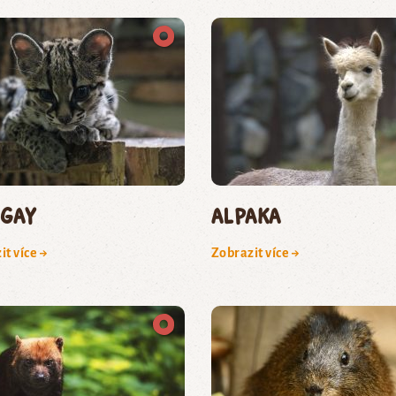
gay
Alpaka
it více →
Zobrazit více →