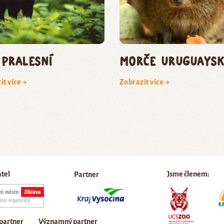
 pralesní
morče uruguaysk
it více →
Zobrazit více →
atel
Jsme členem:
Partner
 partner
Významný partner