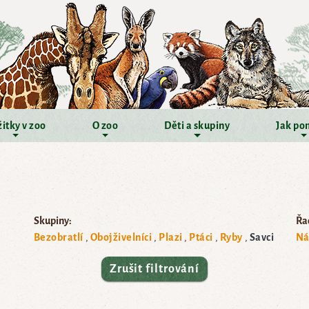
itky v zoo
O zoo
Děti a skupiny
Jak po
Skupiny:
Řad
Bezobratlí
Obojživelníci
Plazi
Ptáci
Ryby
Savci
Ná
Zrušit filtrování