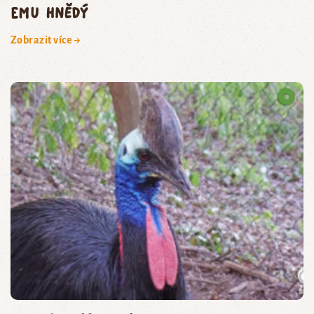
emu hnědý
Zobrazit více →