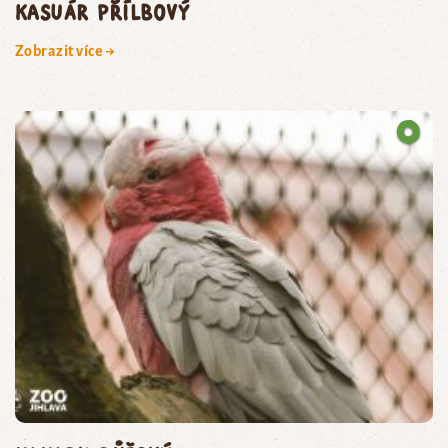
kasuár přílbový
Zobrazit více →