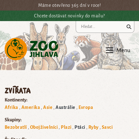
Přejít na hlavní obsah
Máme otevřeno 365 dní v roce!
Chcete dostávat novinky do mailu?
Vy
Menu
Zvířata
Kontinenty:
Afrika
Amerika
Asie
Austrálie
Evropa
Skupiny:
Bezobratlí
Obojživelníci
Plazi
Ptáci
Ryby
Savci