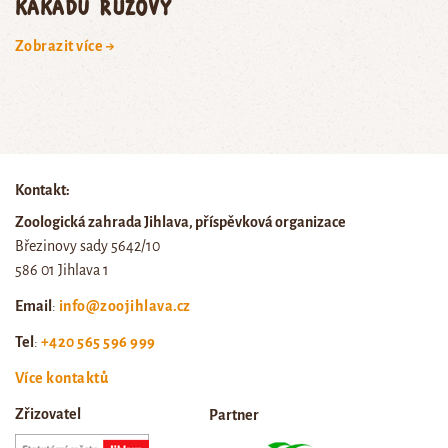
KAKADU RŮŽOVÝ
Zobrazit více →
Kontakt:
Zoologická zahrada Jihlava, příspěvková organizace
Březinovy sady 5642/10
586 01 Jihlava 1
Email
:
info@zoojihlava.cz
Tel
:
+420 565 596 999
Více kontaktů
Zřizovatel
Partner