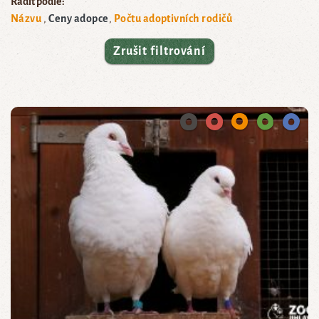
Řadit podle:
Názvu
Ceny adopce
Počtu adoptivních rodičů
Zrušit filtrování