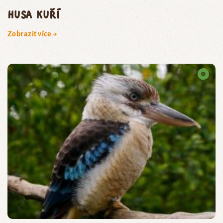
husa kuří
Zobrazit více →