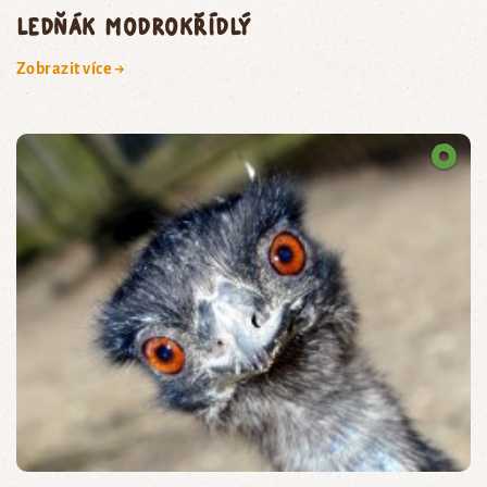
ledňák modrokřídlý
Zobrazit více →