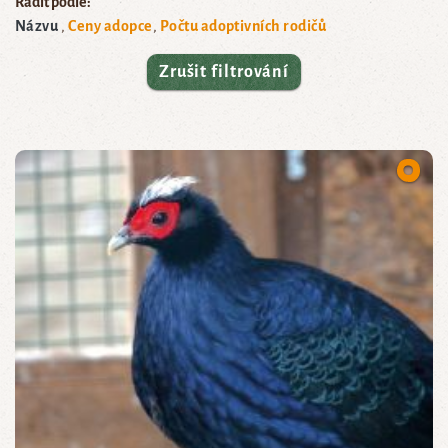
Řadit podle:
Názvu
Ceny adopce
Počtu adoptivních rodičů
Zrušit filtrování