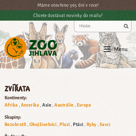
Přejít na hlavní obsah
Máme otevřeno 365 dní v roce!
Chcete dostávat novinky do mailu?
Vy
Menu
Zvířata
Kontinenty:
Afrika
Amerika
Asie
Austrálie
Evropa
Skupiny:
Bezobratlí
Obojživelníci
Plazi
Ptáci
Ryby
Savci