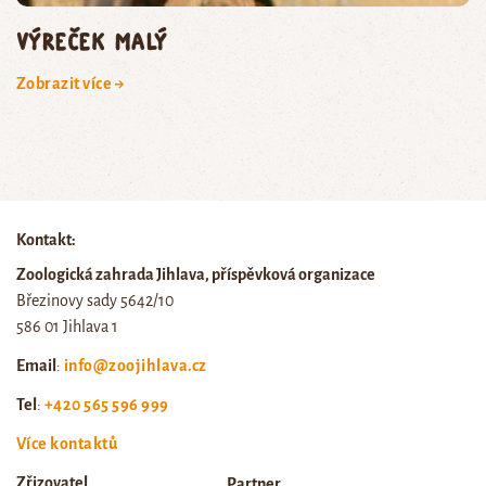
výreček malý
Zobrazit více →
Kontakt:
Zoologická zahrada Jihlava, příspěvková organizace
Březinovy sady 5642/10
586 01 Jihlava 1
Email
:
info@zoojihlava.cz
Tel
:
+420 565 596 999
Více kontaktů
Zřizovatel
Partner