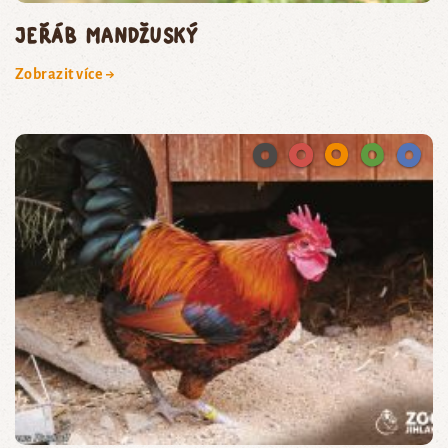
jeřáb mandžuský
Zobrazit více →