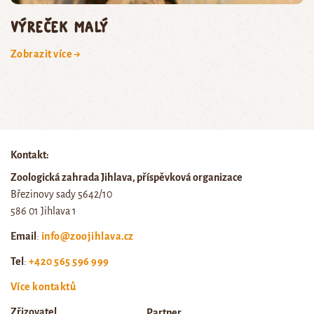
výreček malý
Zobrazit více →
Kontakt:
Zoologická zahrada Jihlava, příspěvková organizace
Březinovy sady 5642/10
586 01 Jihlava 1
Email
:
info@zoojihlava.cz
Tel
:
+420 565 596 999
Více kontaktů
Zřizovatel
Partner