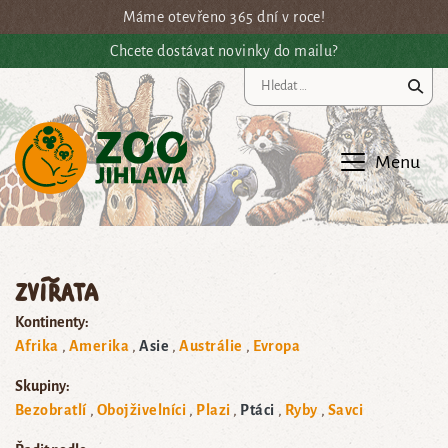
Přejít na hlavní obsah
Máme otevřeno 365 dní v roce!
Chcete dostávat novinky do mailu?
Vy
Menu
Zvířata
Kontinenty:
Afrika
Amerika
Asie
Austrálie
Evropa
Skupiny:
Bezobratlí
Obojživelníci
Plazi
Ptáci
Ryby
Savci