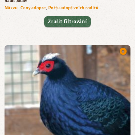
Řadit podle:
Názvu
Ceny adopce
Počtu adoptivních rodičů
Zrušit filtrování