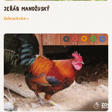
jeřáb mandžuský
Zobrazit více →