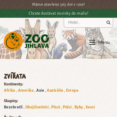
Přejít na hlavní obsah
Máme otevřeno 365 dní v roce!
Chcete dostávat novinky do mailu?
Vy
Menu
Zvířata
Kontinenty:
Afrika
Amerika
Asie
Austrálie
Evropa
Skupiny:
Bezobratlí
Obojživelníci
Plazi
Ptáci
Ryby
Savci