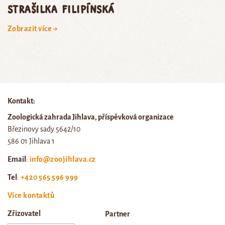
Strašilka filipínská
Zobrazit více →
Kontakt:
Zoologická zahrada Jihlava, příspěvková organizace
Březinovy sady 5642/10
586 01 Jihlava 1
Email
:
info@zoojihlava.cz
Tel
:
+420 565 596 999
Více kontaktů
Zřizovatel
Partner