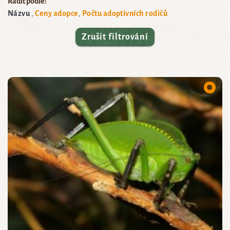
Řadit podle:
Názvu
Ceny adopce
Počtu adoptivních rodičů
Zrušit filtrování