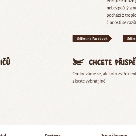
Přestože může je
nebezpečný a n
pochází z tropic
činnosti se rozš
Sdílet na Facebook
Sdíle
ičů
Chcete přisp
Omlouváme se, ale toto zvíře nen
zkuste vybrat jiné.
atel
Jsme členem: