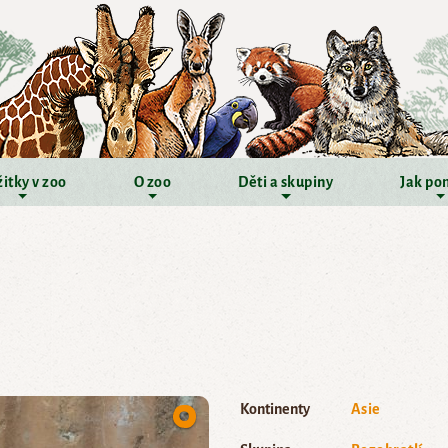
itky v zoo
O zoo
Děti a skupiny
Jak po
Kontinenty
Asie