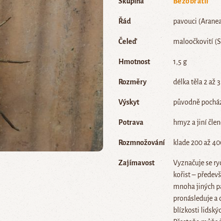
Skupina
Bezobratlí
Řád
pavouci (Arane
Čeleď
maloočkovití (S
Hmotnost
1,5 g
Rozměry
délka těla 2 až 
Výskyt
původně pochází
Potrava
hmyz a jiní člen
Rozmnožování
klade 200 až 40
Zajímavost
Vyznačuje se ry
kořist – předev
mnoha jiných pa
pronásleduje a c
blízkosti lidsk