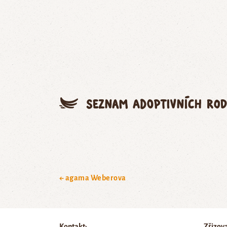
Seznam adoptivních rod
← agama Weberova
Kontakt:
Zřizov