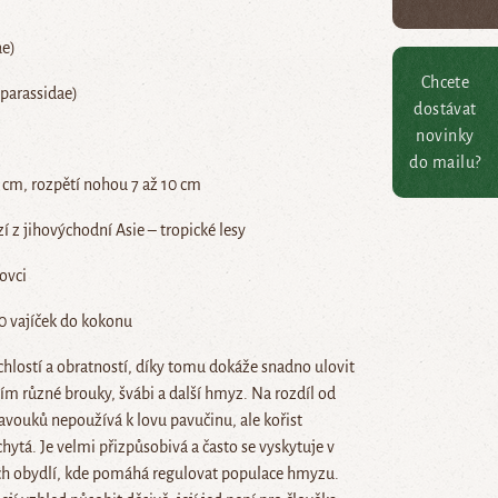
ae)
Chcete
parassidae)
dostávat
novinky
do mailu?
3 cm, rozpětí nohou 7 až 10 cm
 z jihovýchodní Asie – tropické lesy
ovci
0 vajíček do kokonu
chlostí a obratností, díky tomu dokáže snadno ulovit
ším různé brouky, švábi a další hmyz. Na rozdíl od
vouků nepoužívá k lovu pavučinu, ale kořist
hytá. Je velmi přizpůsobivá a často se vyskytuje v
ých obydlí, kde pomáhá regulovat populace hmyzu.