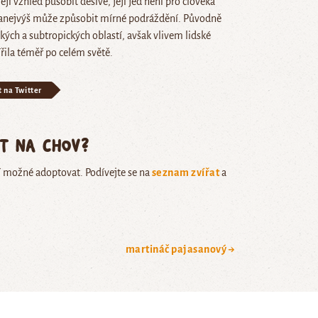
jí vzhled působit děsivě, její jed není pro člověka
anejvýš může způsobit mírné podráždění. Původně
kých a subtropických oblastí, avšak vlivem lidské
ířila téměř po celém světě.
t na Twitter
ět na chov?
í možné adoptovat. Podívejte se na
seznam zvířat
a
martináč pajasanový →