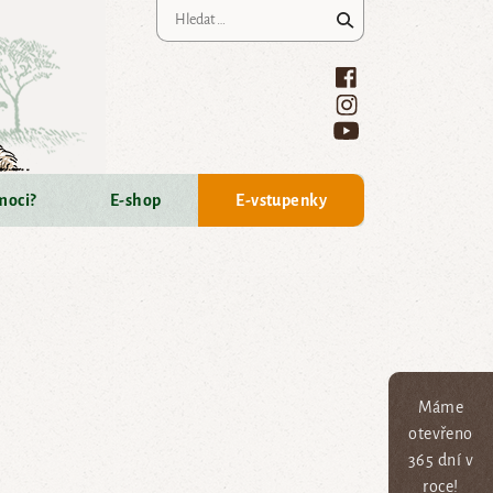
Vyhledávání
moci?
E-shop
E-vstupenky
Máme
otevřeno
365 dní v
roce!