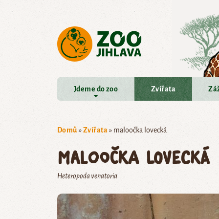
Přejít na hlavní obsah
Jdeme do zoo
Zvířata
Záž
Domů
»
Zvířata
»
maloočka lovecká
maloočka lovecká
Heteropoda venatoria