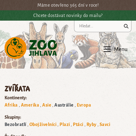
Přejít na hlavní obsah
Máme otevřeno 365 dní v roce!
Chcete dostávat novinky do mailu?
Vy
Menu
Zvířata
Kontinenty:
Afrika
Amerika
Asie
Austrálie
Evropa
Skupiny:
Bezobratlí
Obojživelníci
Plazi
Ptáci
Ryby
Savci