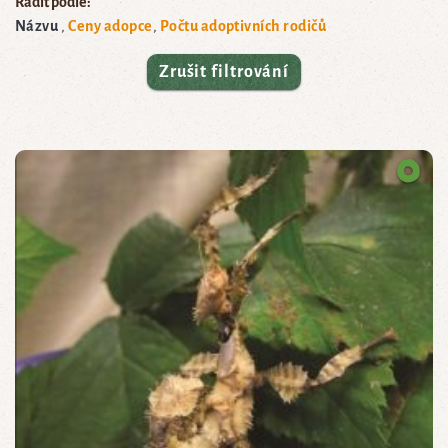
Řadit podle:
Názvu
Ceny adopce
Počtu adoptivních rodičů
Zrušit filtrování