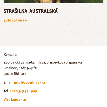
Strašilka australská
Zobrazit více →
Kontakt:
Zoologická zahrada Jihlava, příspěvková organizace
Březinovy sady 5642/10
586 01 Jihlava 1
Email
:
info@zoojihlava.cz
Tel
:
+420 565 596 999
Více kontaktů