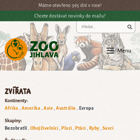
Přejít na hlavní obsah
Máme otevřeno 365 dní v roce!
Chcete dostávat novinky do mailu?
Vy
Menu
Zvířata
Kontinenty:
Afrika
Amerika
Asie
Austrálie
Evropa
Skupiny:
Bezobratlí
Obojživelníci
Plazi
Ptáci
Ryby
Savci