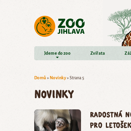
Přejít na hlavní obsah
Jdeme do zoo
Zvířata
Záž
Domů
»
Novinky
»
Strana 5
Novinky
Radostná n
pro letošek