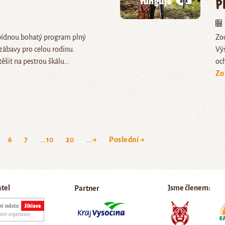
p
bídnou bohatý program plný
Zoo
zábavy pro celou rodinu.
Výs
ěšit na pestrou škálu…
och
Zo
6
7
...
10
20
...
→
Poslední →
atel
Jsme členem:
Partner