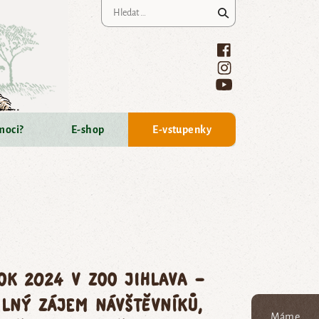
Vyhledávání
moci?
E-shop
E-vstupenky
ok 2024 v Zoo Jihlava –
ilný zájem návštěvníků,
Máme