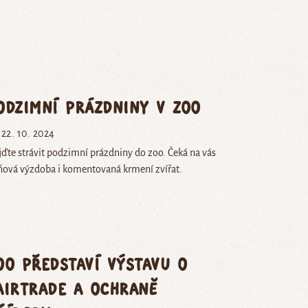
odzimní prázdniny v zoo
22. 10. 2024
jďte strávit podzimní prázdniny do zoo. Čeká na vás
ňová výzdoba i komentovaná krmení zvířat.
oo představí výstavu o
airtrade a ochraně