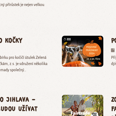
cný přírůstek je nejen velkou
o kočky
P
írku pro kočičí útulek Zelená
Při
kám, z.s. je sdružení několika
dý
romady společný…
o Jihlava –
Z
budou užívat
F