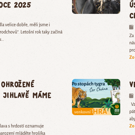
roce 2025
ú
c
a velice dobře, měli jsme i
rodchovů“. Letošní rok taky začíná
Za
u…
náv
pr
Zo
 ohrožené
V
v Jihlavě máme
Vzr
pát
ab
lava s hrdostí oznamuje
Zo
narození mláděte hrošíka