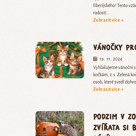
liberijského! Tento vzá
radostí…
Zobrazit více →
Vánočky pr
19. 11. 2024
Vyhlašujeme vánoční sb
kočkám, z.s. Zelená koč
osob, které svedl doh
Zobrazit více →
Podzim v Zo
zvířata si 