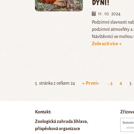
dýní!
11. 10. 2024
Podzimní slavnosti na
podzimní atmosféry a 
Návštěvníci se mohou t
Zobrazit více →
5. stránka z celkem 24
← První
←
...
3
4
5
Kontakt:
Zřizov
Zoologická zahrada Jihlava,
příspěvková organizace