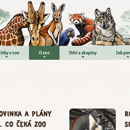
itky v zoo
O zoo
Děti a skupiny
Jak po
ovinka a plány
R
. Co čeká Zoo
S