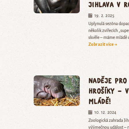
Jihlava v 
19. 2. 2025
Uplynulá sezóna dopadl
několik zvířecích „supe
skvěle – máme mládě 
Zobrazit více →
Naděje pro
hrošíky – 
mládě!
10. 12. 2024
Zoologická zahrada Jih
výjimečnou událost – 