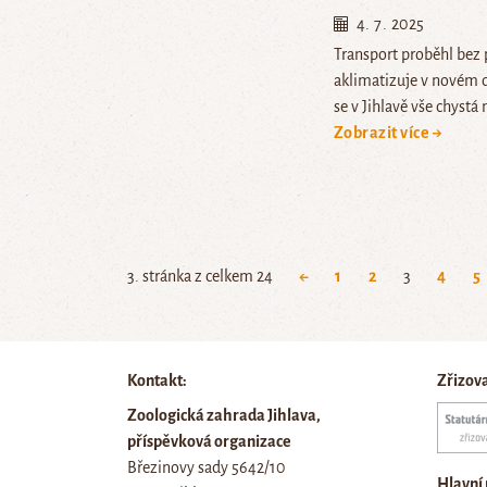
4. 7. 2025
Transport proběhl bez 
aklimatizuje v novém
se v Jihlavě vše chystá
Zobrazit více →
3. stránka z celkem 24
←
1
2
3
4
5
Kontakt:
Zřizov
Zoologická zahrada Jihlava,
příspěvková organizace
Březinovy sady 5642/10
Hlavní