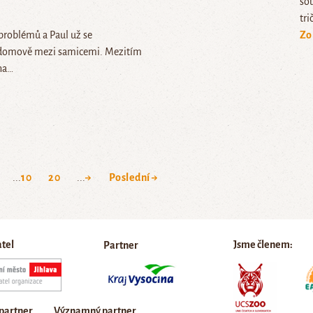
so
tri
problémů a Paul už se
Zo
 domově mezi samicemi. Mezitím
 na…
...
10
20
...
→
Poslední →
atel
Jsme členem:
Partner
 partner
Významný partner