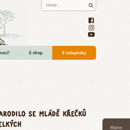
Vyhledávání
moci?
E-shop
E-vstupenky
arodilo se mládě křečků
elkých
Máme