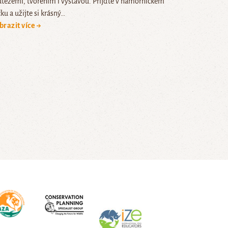
utěžemi, tvořením i výstavou. Přijďte v námořnickém
čku a užijte si krásný…
brazit více →