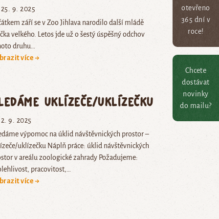
otevřeno
25. 9. 2025
365 dní v
átkem září se v Zoo Jihlava narodilo další mládě
roce!
čka velkého. Letos jde už o šestý úspěšný odchov
hoto druhu…
brazit více →
Chcete
dostávat
novinky
ledáme UKLÍZEČE/UKLÍZEČKU
do mailu?
2. 9. 2025
edáme výpomoc na úklid návštěvnických prostor –
ízeče/uklízečku Náplň práce: úklid návštěvnických
ostor v areálu zoologické zahrady Požadujeme:
lehlivost, pracovitost,…
brazit více →