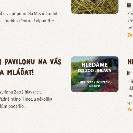
o Jihlava připomněla Mezinárodní
Zač
i si mohli v Centru PodpoVRCH
kře
…
to
Zo
m pavilonu na vás
H
a mláďat!
Hl
ukl
vilonu Zoo Jihlava je v
pr
řádně rušno. Hned u několika
spo
elům podařilo…
Zo