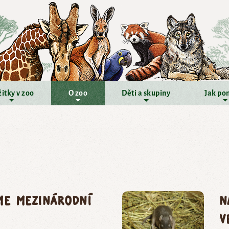
itky v zoo
O zoo
Děti a skupiny
Jak po
me Mezinárodní
N
v