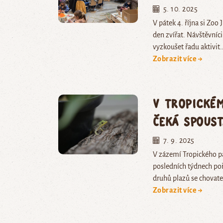
5. 10. 2025
V pátek 4. října si Zo
den zvířat. Návštěvníc
vyzkoušet řadu aktivit
Zobrazit více →
V Tropické
čeká spoust
7. 9. 2025
V zázemí Tropického pa
posledních týdnech po
druhů plazů se chovat
Zobrazit více →