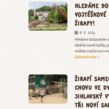
Hledáme do
vojtěškové
žirafy!
8. 8. 2025
Hledáme dodavatele voj
ideálně menší balíky 
můžete zasílat na e-ma
Zobrazit více →
Žirafí same
chovu ve D
jihlavský v
tři noví sa