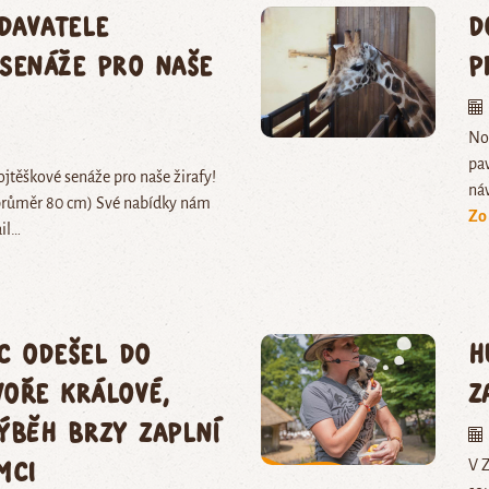
davatele
D
 senáže pro naše
p
No
pav
těškové senáže pro naše žirafy!
ná
(průměr 80 cm) Své nabídky nám
Zo
il…
c odešel do
H
voře Králové,
z
ýběh brzy zaplní
mci
V Z