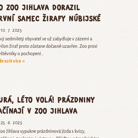
o Zoo Jihlava dorazil
rvní samec žirafy núbijské
10. 7. 2025
vý sedmiletý obyvatel se už zabydluje v zázemí a
ilon žiraf proto zůstane dočasně uzavřen. Zoo prosí
vštěvníky o pochopení…
brazit více →
urá, léto volá! Prázdniny
ačínají v Zoo Jihlava
25. 6. 2025
oo Jihlava vypukne prázdninová jízda s kvízy,