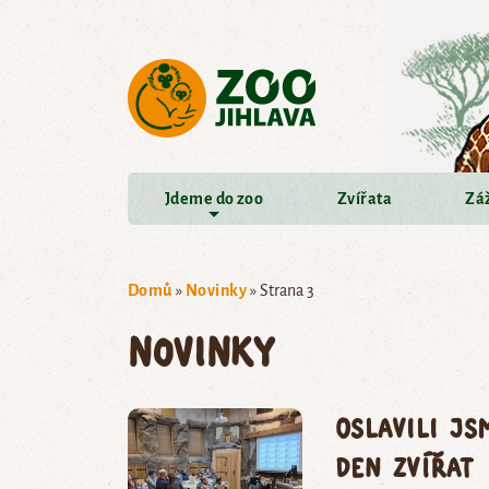
Přejít na hlavní obsah
Jdeme do zoo
Zvířata
Záž
Domů
»
Novinky
»
Strana 3
Novinky
Oslavili js
den zvířat