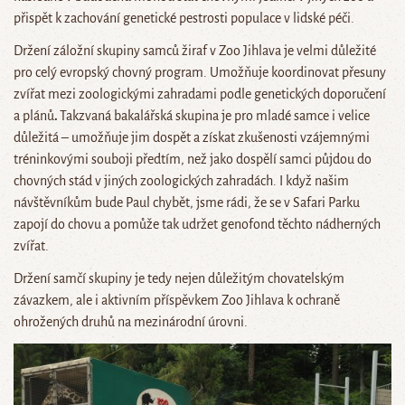
přispět k zachování genetické pestrosti populace v lidské péči.
Držení záložní skupiny samců žiraf v Zoo Jihlava je velmi důležité
pro celý evropský chovný program. Umožňuje koordinovat přesuny
zvířat mezi zoologickými zahradami podle genetických doporučení
a plánů
.
Takzvaná bakalářská skupina je pro mladé samce i velice
důležitá – umožňuje jim dospět a získat zkušenosti vzájemnými
tréninkovými souboji předtím, než jako dospělí samci půjdou do
chovných stád v jiných zoologických zahradách. I když našim
návštěvníkům bude Paul chybět, jsme rádi, že se v Safari Parku
zapojí do chovu a pomůže tak udržet genofond těchto nádherných
zvířat.
Držení samčí skupiny je tedy nejen důležitým chovatelským
závazkem, ale i aktivním příspěvkem Zoo Jihlava k ochraně
ohrožených druhů na mezinárodní úrovni.