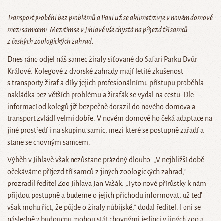
Transport proběhl bez problémů a Paul už se aklimatizuje v novém domově
mezi samicemi. Mezitím se v Jihlavě vše chystá na příjezd tří samců
z českých zoologických zahrad.
Dnes ráno odjel náš samec žirafy síťované do Safari Parku Dvůr
Králové. Kolegové z dvorské zahrady mají letité zkušenosti
s transporty žiraf a díky jejich profesionálnímu přístupu proběhla
nakládka bez větších problému a žirafák se vydal na cestu. Dle
informací od kolegů již bezpečně dorazil do nového domova a
transport zvládl velmi dobře. V novém domově ho čeká adaptace na
jiné prostředí i na skupinu samic, mezi které se postupně zařadí a
stane se chovným samcem.
Výběh v Jihlavě však nezůstane prázdný dlouho. „V nejbližší době
očekáváme příjezd tří samců z jiných zoologických zahrad,“
prozradil ředitel Zoo Jihlava Jan Vašák. „Tyto nové přírůstky k nám
přijdou postupně a budeme o jejich příchodu informovat, už teď
však mohu říct, že půjde o žirafy núbijské,“ dodal ředitel. I oni se
následně v budoucnu mohou stát chovnými jedinci v jiných zoo a