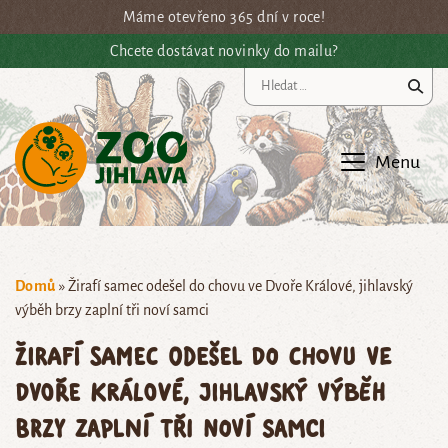
Přejít na hlavní obsah
Máme otevřeno 365 dní v roce!
Chcete dostávat novinky do mailu?
Vy
Menu
Domů
»
Žirafí samec odešel do chovu ve Dvoře Králové, jihlavský
výběh brzy zaplní tři noví samci
Žirafí samec odešel do chovu ve
Dvoře Králové, jihlavský výběh
brzy zaplní tři noví samci