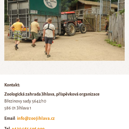
Kontakt:
Zoologická zahrada Jihlava, příspěvková organizace
Březinovy sady 5642/10
586 01 Jihlava 1
Email
:
info@zoojihlava.cz
Tel
:
+420 565 596 999