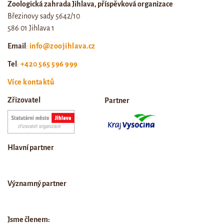
Zoologická zahrada Jihlava, příspěvková organizace
Březinovy sady 5642/10
586 01 Jihlava 1
Email
:
info@zoojihlava.cz
Tel
:
+420 565 596 999
Více kontaktů
Zřizovatel
Partner
Hlavní partner
Významný partner
Jsme členem: