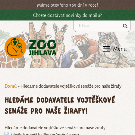
Přejít na hlavní obsah
Máme otevřeno 365 dní v roce!
Chcete dostávat novinky do mailu?
Vy
Menu
Domů
»
Hledáme dodavatele vojtěškové senáže pro naše žirafy!
Hledáme dodavatele vojtěškové
senáže pro naše žirafy!
Hledáme dodavatele vojtěškové senáže pro naše žirafy!