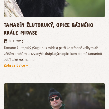
Tamarín žlutoruký, opice bájného
krále Midase
8. 1. 2019
Tamarín žlutoruký (Saguinus midas) patří ke středně velkým až
větším druhům takzvaných drápkatých opic, kam kromě tamarínů
patří také kosmani,…
Zobrazit více →