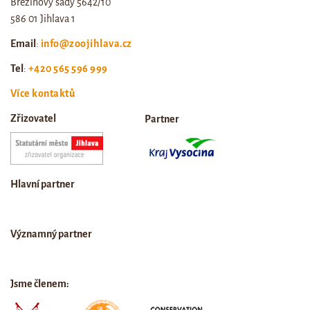
Březinovy sady 5642/10
586 01 Jihlava 1
Email
:
info@zoojihlava.cz
Tel
:
+420 565 596 999
Více kontaktů
Zřizovatel
Partner
Hlavní partner
Významný partner
Jsme členem: