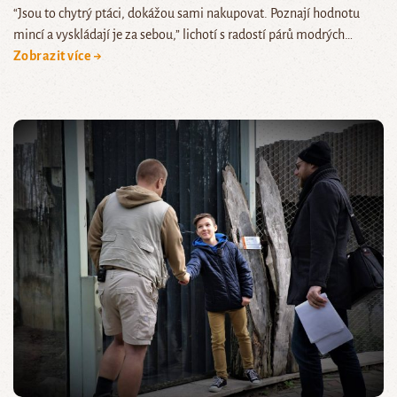
“Jsou to chytrý ptáci, dokážou sami nakupovat. Poznají hodnotu
mincí a vyskládají je za sebou,” lichotí s radostí párů modrých…
Zobrazit více →