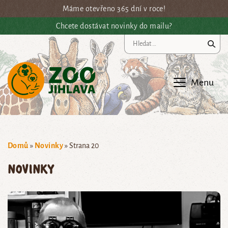
Přejít na hlavní obsah
Máme otevřeno 365 dní v roce!
Chcete dostávat novinky do mailu?
Vy
Menu
Domů
»
Novinky
»
Strana 20
Novinky