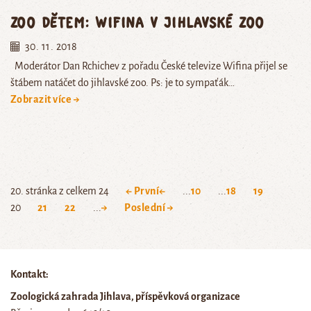
Zoo dětem: Wifina v jihlavské zoo
30. 11. 2018
Moderátor Dan Rchichev z pořadu České televize Wifina přijel se
štábem natáčet do jihlavské zoo. Ps: je to sympaťák…
Zobrazit více →
20. stránka z celkem 24
← První
←
...
10
...
18
19
20
21
22
...
→
Poslední →
Kontakt:
Zoologická zahrada Jihlava, příspěvková organizace