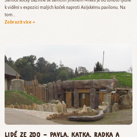
Samice kočky bažinné se samčím jménem Mikeš je od tohoto týdne
k vidění v expozici malých koček naproti Asijskému pavilonu. Na
tom…
Zobrazit více →
Lidé ze zoo – Pavla, Katka, Radka a