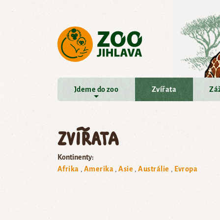
Přejít na hlavní obsah
Jdeme do zoo
Zvířata
Záž
Zvířata
Kontinenty:
Afrika
Amerika
Asie
Austrálie
Evropa