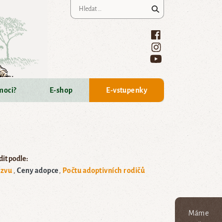
Vyhledávání
moci?
E-shop
E-vstupenky
it podle:
zvu
Ceny adopce
Počtu adoptivních rodičů
Máme