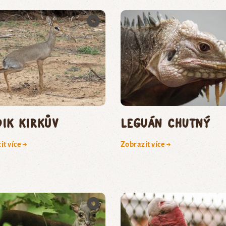
dik Kirkův
leguán chutný
it více →
Zobrazit více →