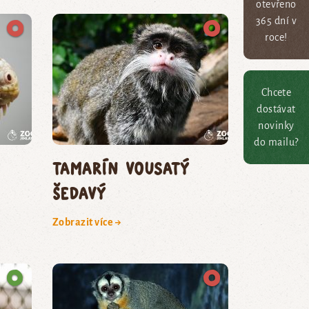
otevřeno
365 dní v
roce!
Chcete
dostávat
novinky
do mailu?
tamarín vousatý
šedavý
Zobrazit více →