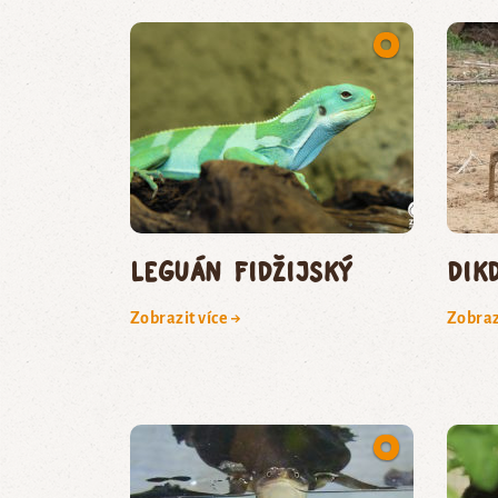
leguán fidžijský
dik
Zobrazit více →
Zobraz