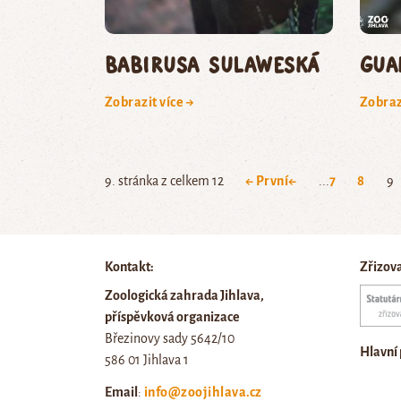
Babirusa sulaweská
gua
Zobrazit více →
Zobraz
9. stránka z celkem 12
← První
←
...
7
8
9
Kontakt:
Zřizov
Zoologická zahrada Jihlava,
příspěvková organizace
Březinovy sady 5642/10
Hlavní
586 01 Jihlava 1
Email
:
info@zoojihlava.cz