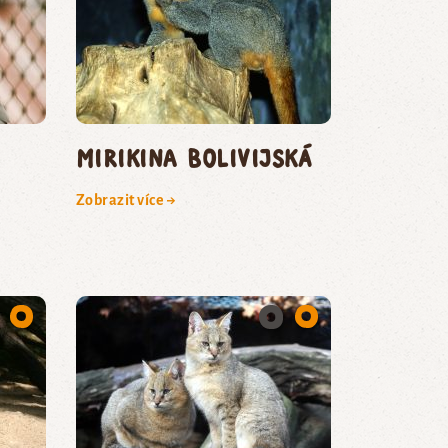
mirikina bolivijská
Zobrazit více →