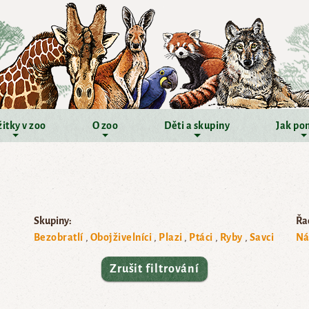
itky v zoo
O zoo
Děti a skupiny
Jak po
Skupiny:
Řad
Bezobratlí
Obojživelníci
Plazi
Ptáci
Ryby
Savci
Ná
Zrušit filtrování