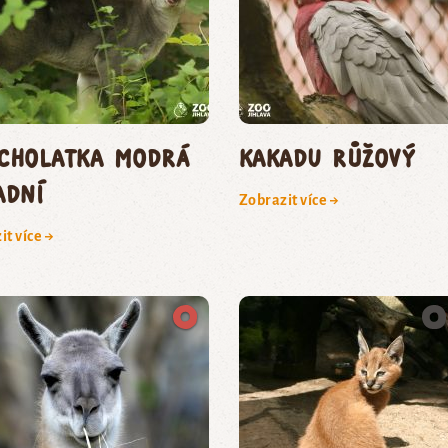
cholatka modrá
KAKADU RŮŽOVÝ
adní
Zobrazit více →
it více →