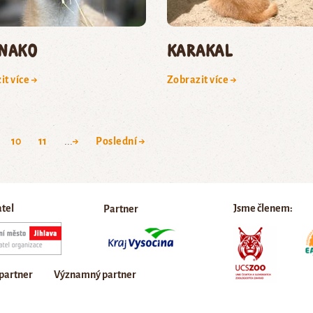
nako
karakal
it více →
Zobrazit více →
10
11
...
→
Poslední →
atel
Jsme členem:
Partner
 partner
Významný partner