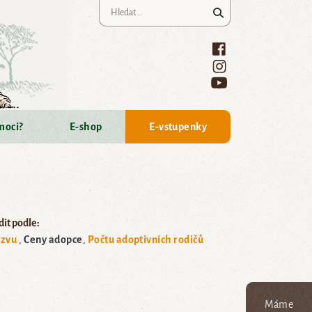
Vyhledávání
moci?
E-shop
E-vstupenky
it podle:
zvu
Ceny adopce
Počtu adoptivních rodičů
Máme