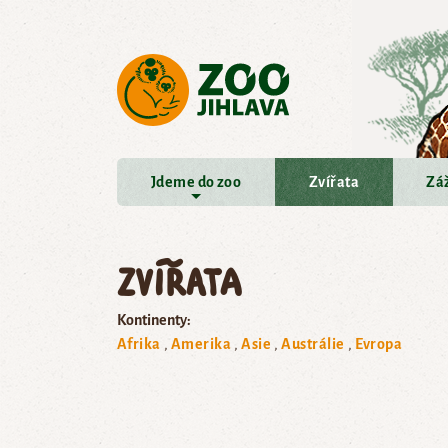
Přejít na hlavní obsah
Jdeme do zoo
Zvířata
Záž
Zvířata
Kontinenty:
Afrika
Amerika
Asie
Austrálie
Evropa