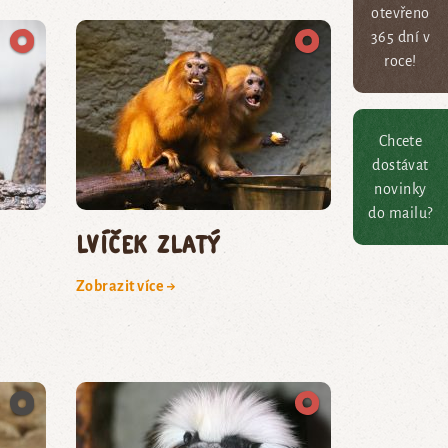
otevřeno
365 dní v
roce!
Chcete
dostávat
novinky
do mailu?
lvíček zlatý
Zobrazit více →