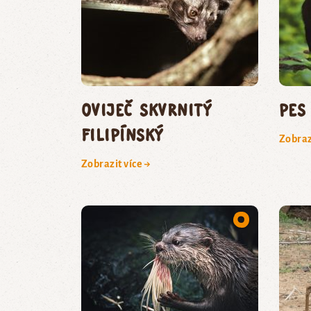
oviječ skvrnitý
pes
filipínský
Zobraz
Zobrazit více →