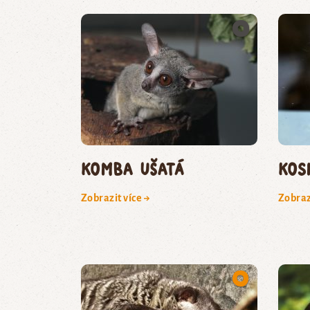
komba ušatá
kos
Zobrazit více →
Zobraz