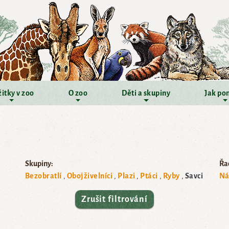
itky v zoo
O zoo
Děti a skupiny
Jak po
Skupiny:
Řad
Bezobratlí
Obojživelníci
Plazi
Ptáci
Ryby
Savci
Ná
Zrušit filtrování