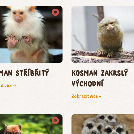
man stříbřitý
kosman zakrslý
východní
it více →
Zobrazit více →