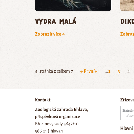
vydra malá
dik
Zobrazit více →
Zobraz
4. stránka z celkem 7
← První
←
...
2
3
4
Kontakt:
Zřizov
Zoologická zahrada Jihlava,
příspěvková organizace
Březinovy sady 5642/10
Hlavní
586 01 Jihlava 1