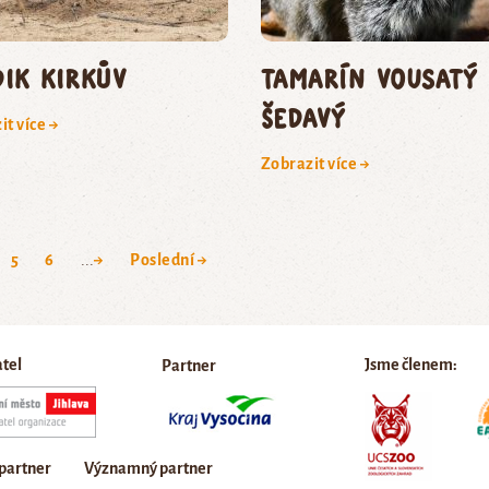
dik Kirkův
tamarín vousatý
šedavý
it více →
Zobrazit více →
5
6
...
→
Poslední →
atel
Jsme členem:
Partner
 partner
Významný partner