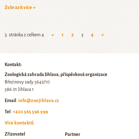
Zobrazit více →
3. stránka z celkem 4
←
1
2
3
4
→
Kontakt:
Zoologická zahrada Jihlava, příspěvková organizace
Březinovy sady 5642/10
586 01 Jihlava 1
Email
:
info@zoojihlava.cz
Tel
:
+420 565 596 999
Více kontaktů
Zřizovatel
Partner