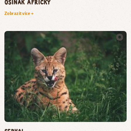
osinák africký
Zobrazit více →