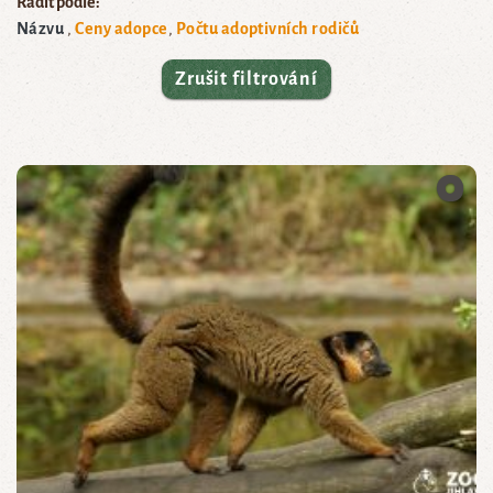
Řadit podle:
Názvu
Ceny adopce
Počtu adoptivních rodičů
Zrušit filtrování