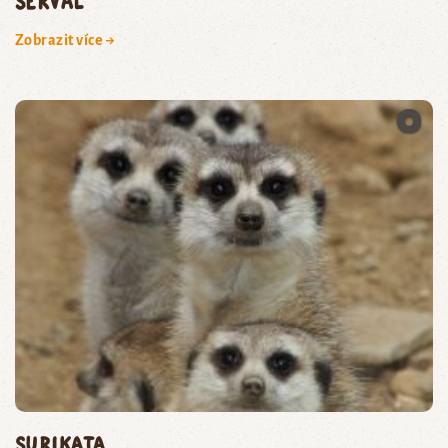
serval
Zobrazit více →
surikata