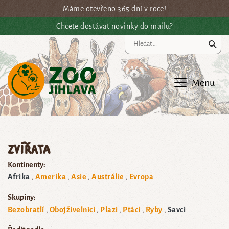
Přejít na hlavní obsah
Máme otevřeno 365 dní v roce!
Chcete dostávat novinky do mailu?
Vy
Menu
Zvířata
Kontinenty:
Afrika
Amerika
Asie
Austrálie
Evropa
Skupiny:
Bezobratlí
Obojživelníci
Plazi
Ptáci
Ryby
Savci