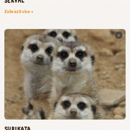
serval
Zobrazit více →
surikata