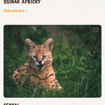
osinák africký
Zobrazit více →