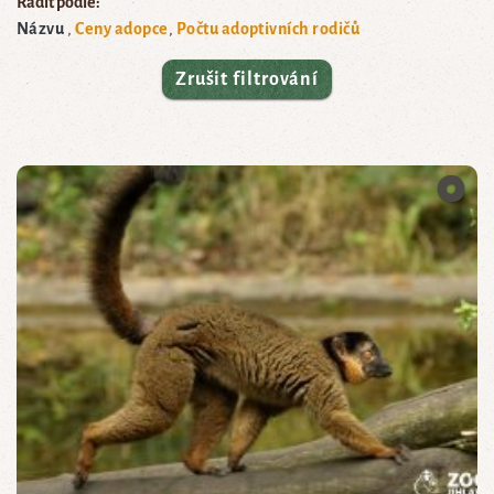
Řadit podle:
Názvu
Ceny adopce
Počtu adoptivních rodičů
Zrušit filtrování