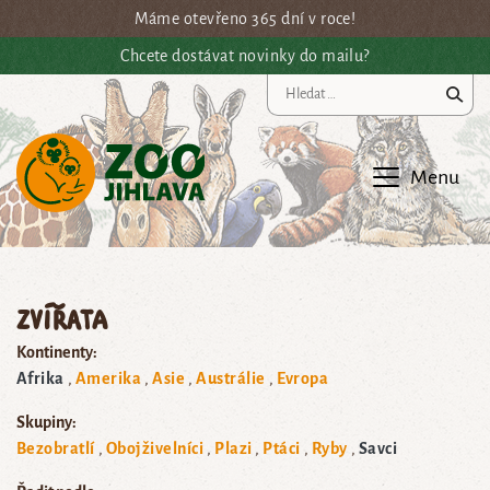
Přejít na hlavní obsah
Máme otevřeno 365 dní v roce!
Chcete dostávat novinky do mailu?
Vy
Menu
Zvířata
Kontinenty:
Afrika
Amerika
Asie
Austrálie
Evropa
Skupiny:
Bezobratlí
Obojživelníci
Plazi
Ptáci
Ryby
Savci