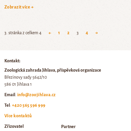
Zobrazit více →
3. stránka z celkem 4
←
1
2
3
4
→
Kontakt:
Zoologická zahrada Jihlava, příspěvková organizace
Březinovy sady 5642/10
586 01 Jihlava 1
Email
:
info@zoojihlava.cz
Tel
:
+420 565 596 999
Více kontaktů
Zřizovatel
Partner