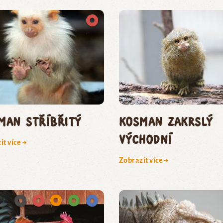
man stříbřitý
kosman zakrslý
východní
it více →
Zobrazit více →