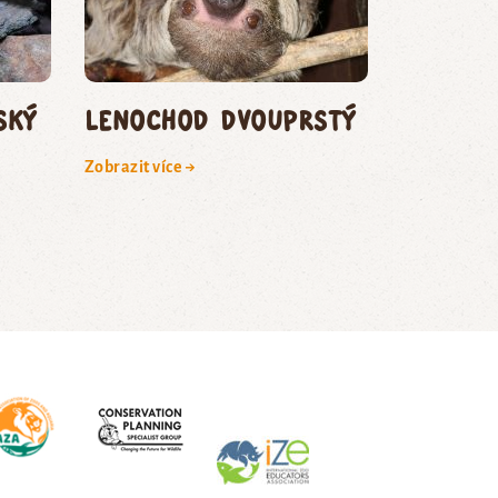
ský
lenochod dvouprstý
Zobrazit více →