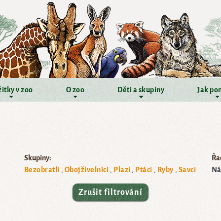
itky v zoo
O zoo
Děti a skupiny
Jak po
Skupiny:
Řad
Bezobratlí
Obojživelníci
Plazi
Ptáci
Ryby
Savci
Ná
Zrušit filtrování