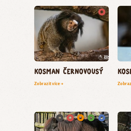
kosman černovousý
kos
Zobrazit více →
Zobraz