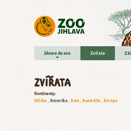
Přejít na hlavní obsah
Jdeme do zoo
Zvířata
Záž
Zvířata
Kontinenty:
Afrika
Amerika
Asie
Austrálie
Evropa