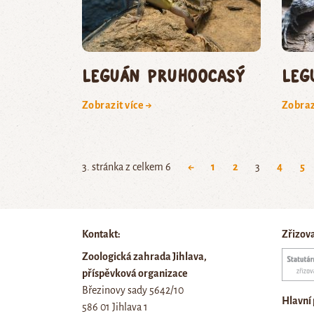
leguán pruhoocasý
leg
Zobrazit více →
Zobraz
3. stránka z celkem 6
←
1
2
3
4
5
Kontakt:
Zřizov
Zoologická zahrada Jihlava,
příspěvková organizace
Březinovy sady 5642/10
Hlavní
586 01 Jihlava 1