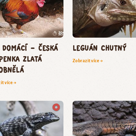
 domácí – česká
leguán chutný
penka zlatá
Zobrazit více →
obnělá
it více →