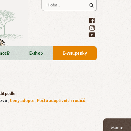
Vyhledávání
moci?
E-shop
E-vstupenky
it podle:
zvu
Ceny adopce
Počtu adoptivních rodičů
Máme