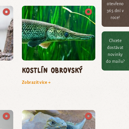
otevřeno
365 dní v
roce!
Chcete
dostávat
novinky
do mailu?
kostlín obrovský
Zobrazit více →