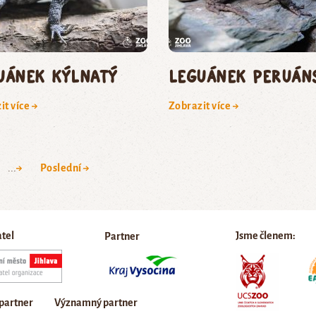
uánek kýlnatý
leguánek peruán
it více →
Zobrazit více →
...
→
Poslední →
atel
Jsme členem:
Partner
 partner
Významný partner