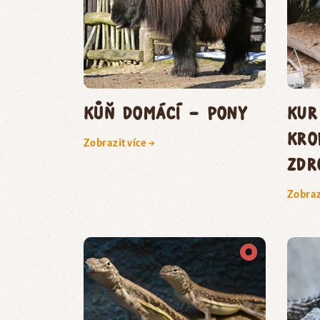
kůň domácí – pony
kur
kro
Zobrazit více →
zdr
Zobraz