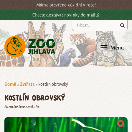
Přejít na hlavní obsah
Máme otevřeno 365 dní v roce!
Chcete dostávat novinky do mailu?
Vy
Menu
Domů
»
Zvířata
»
kostlín obrovský
kostlín obrovský
Atractosteus spatula