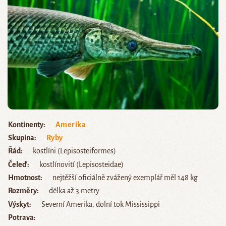
Kontinenty
Amerika
Skupina
Ryby
Řád
kostlíni (Lepisosteiformes)
Čeleď
kostlínovití (Lepisosteidae)
Hmotnost
nejtěžší oficiálně zvážený exemplář měl 148 kg
Rozměry
délka až 3 metry
Výskyt
Severní Amerika, dolní tok Mississippi
Potrava