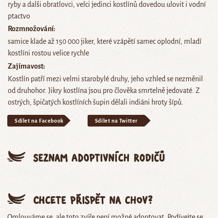
ryby a dalši obratlovci, velci jedinci kostlínů dovedou ulovit i vodní
ptactvo
Rozmnožování
samice klade až 150 000 jiker, které vzápětí samec oplodní, mladí
kostlíni rostou velice rychle
Zajímavost
Kostlín patří mezi velmi starobylé druhy, jeho vzhled se nezměnil
od druhohor. Jikry kostlína jsou pro člověka smrtelně jedovaté. Z
ostrých, špičatých kostlíních šupin dělali indiáni hroty šípů.
Sdílet na Facebook
Sdílet na Twitter
Seznam adoptivních rodičů
Chcete přispět na chov?
Omlouváme se, ale toto zvíře není možné adoptovat. Podívejte se