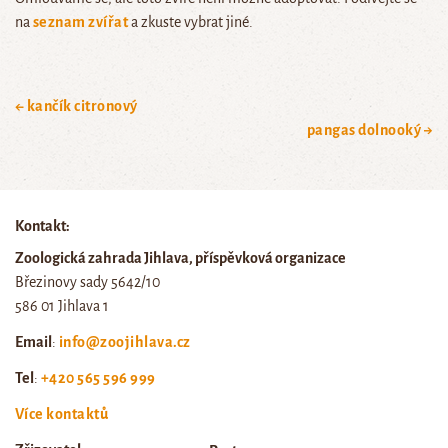
na
seznam zvířat
a zkuste vybrat jiné.
← kančík citronový
pangas dolnooký →
Kontakt:
Zoologická zahrada Jihlava, příspěvková organizace
Březinovy sady 5642/10
586 01 Jihlava 1
Email
:
info@zoojihlava.cz
Tel
:
+420 565 596 999
Více kontaktů