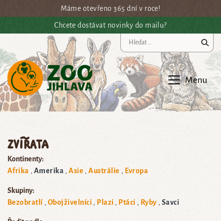
Přejít na hlavní obsah
Máme otevřeno 365 dní v roce!
Chcete dostávat novinky do mailu?
Vy
Menu
Zvířata
Kontinenty:
Afrika
Amerika
Asie
Austrálie
Evropa
Skupiny:
Bezobratlí
Obojživelníci
Plazi
Ptáci
Ryby
Savci