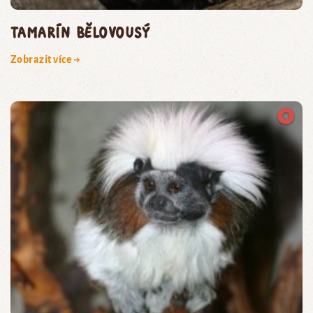
tamarín bělovousý
Zobrazit více →