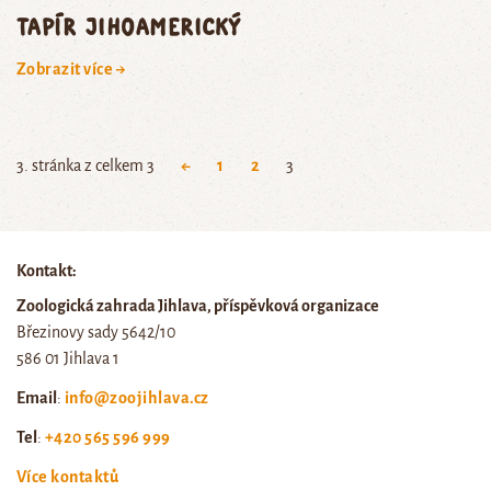
tapír jihoamerický
Zobrazit více →
3. stránka z celkem 3
←
1
2
3
Kontakt:
Zoologická zahrada Jihlava, příspěvková organizace
Březinovy sady 5642/10
586 01 Jihlava 1
Email
:
info@zoojihlava.cz
Tel
:
+420 565 596 999
Více kontaktů