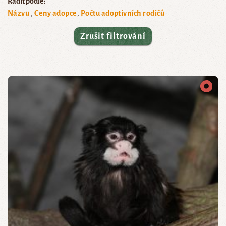
Řadit podle:
Názvu
Ceny adopce
Počtu adoptivních rodičů
Zrušit filtrování