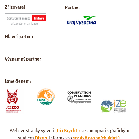
Zřizovatel
Partner
Hlavní partner
Významný partner
Jsme členem:
Webové stránky vytvořil
Jiří Brychta
ve spolupráci s grafickým
studiem
Dizen
. Informace o
správě osobních údajů
.