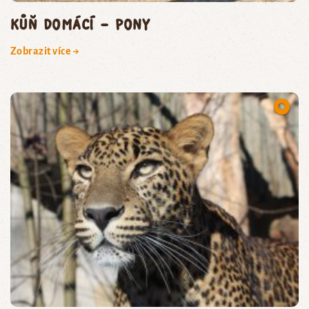
kůň domácí – pony
Zobrazit více →