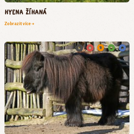
hyena žíhaná
Zobrazit více →