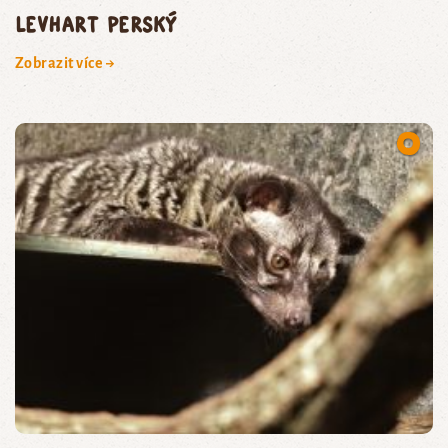
levhart perský
Zobrazit více →