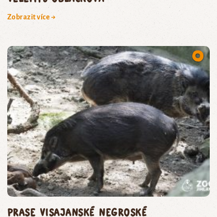
Zobrazit více →
prase visajanské negroské