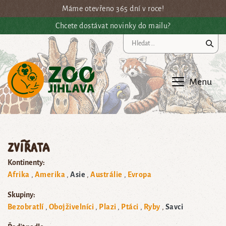
Přejít na hlavní obsah
Máme otevřeno 365 dní v roce!
Chcete dostávat novinky do mailu?
Vy
Menu
Zvířata
Kontinenty:
Afrika
Amerika
Asie
Austrálie
Evropa
Skupiny:
Bezobratlí
Obojživelníci
Plazi
Ptáci
Ryby
Savci