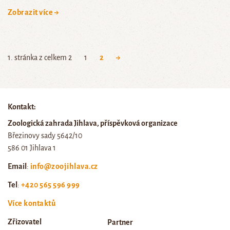
Zobrazit více →
1. stránka z celkem 2
1
2
→
Kontakt:
Zoologická zahrada Jihlava, příspěvková organizace
Březinovy sady 5642/10
586 01 Jihlava 1
Email
:
info@zoojihlava.cz
Tel
:
+420 565 596 999
Více kontaktů
Zřizovatel
Partner