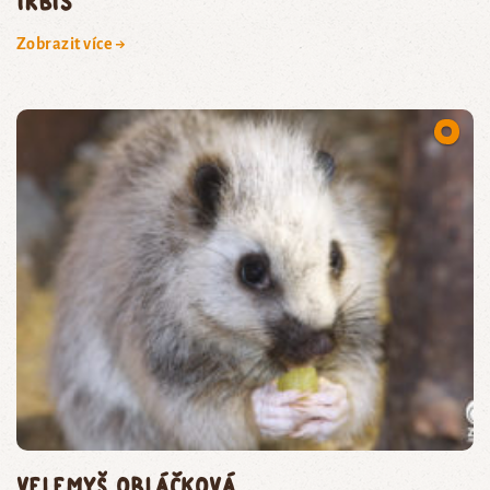
irbis
Zobrazit více →
velemyš obláčková