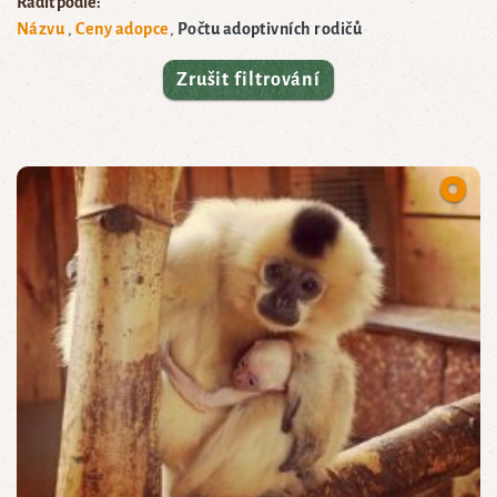
Řadit podle:
Názvu
Ceny adopce
Počtu adoptivních rodičů
Zrušit filtrování