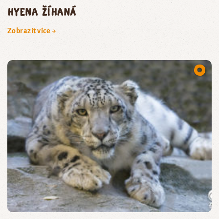
hyena žíhaná
Zobrazit více →