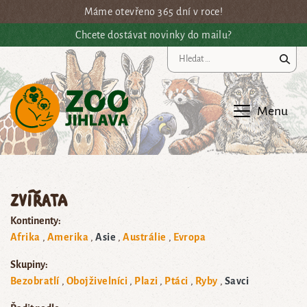
Přejít na hlavní obsah
Máme otevřeno 365 dní v roce!
Chcete dostávat novinky do mailu?
Vy
Menu
Zvířata
Kontinenty:
Afrika
Amerika
Asie
Austrálie
Evropa
Skupiny:
Bezobratlí
Obojživelníci
Plazi
Ptáci
Ryby
Savci