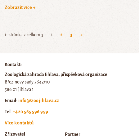
Zobrazit více →
1. stránka z celkem 3
1
2
3
→
Kontakt:
Zoologická zahrada Jihlava, příspěvková organizace
Březinovy sady 5642/10
586 01 Jihlava 1
Email
:
info@zoojihlava.cz
Tel
:
+420 565 596 999
Více kontaktů
Zřizovatel
Partner