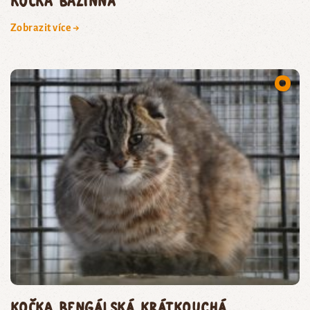
kočka bažinná
Zobrazit více →
kočka bengálská krátkouchá