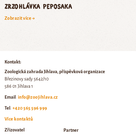
zrzohlávka peposaka
Zobrazit více →
Kontakt:
Zoologická zahrada Jihlava, příspěvková organizace
Březinovy sady 5642/10
586 01 Jihlava 1
Email
:
info@zoojihlava.cz
Tel
:
+420 565 596 999
Více kontaktů
Zřizovatel
Partner