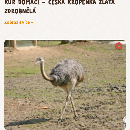
kur domácí – česká kropenka zlatá
zdrobnělá
Zobrazit více →