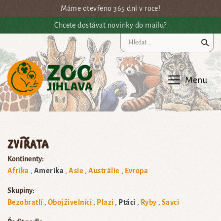
Přejít na hlavní obsah
Máme otevřeno 365 dní v roce!
Chcete dostávat novinky do mailu?
Vy
Menu
Zvířata
Kontinenty:
Afrika
Amerika
Asie
Austrálie
Evropa
Skupiny:
Bezobratlí
Obojživelníci
Plazi
Ptáci
Ryby
Savci