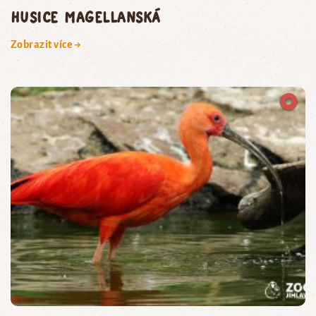
husice magellanská
Zobrazit více →