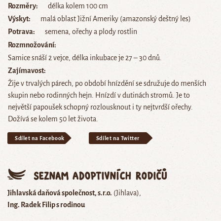
Rozměry
délka kolem 100 cm
Výskyt
malá oblast Jižní Ameriky (amazonský deštný les)
Potrava
semena, ořechy a plody rostlin
Rozmnožování
Samice snáší 2 vejce, délka inkubace je 27 – 30 dnů.
Zajímavost
Žije v trvalých párech, po období hnízdění se sdružuje do menších
skupin nebo rodinných hejn. Hnízdí v dutinách stromů. Je to
největší papoušek schopný rozlousknout i ty nejtvrdší ořechy.
Dožívá se kolem 50 let života.
Sdílet na Facebook
Sdílet na Twitter
Seznam adoptivních rodičů
Jihlavská daňová společnost, s.r.o.
(Jihlava)
Ing. Radek Filip s rodinou