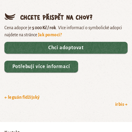
Chcete přispět na chov?
Cena adopce je
5 000 Kč / rok
. Více informací o symbolické adopci
najdete na stránce
Jak pomoci?
Chci adoptovat
Potřebuji více informací
← leguán fidžijský
irbis →