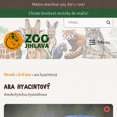
Přejít na hlavní obsah
Máme otevřeno 365 dní v roce!
Chcete dostávat novinky do mailu?
Vy
Menu
Domů
»
Zvířata
»
ara hyacintový
ara hyacintový
Anodorhynchus hyacinthinus