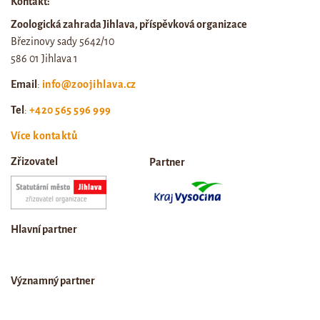
Kontakt:
Zoologická zahrada Jihlava, příspěvková organizace
Březinovy sady 5642/10
586 01 Jihlava 1
Email
:
info@zoojihlava.cz
Tel
:
+420 565 596 999
Více kontaktů
Zřizovatel
Partner
Hlavní partner
Významný partner