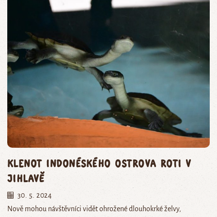
Klenot indonéského ostrova Roti v
Jihlavě
30. 5. 2024
Nově mohou návštěvníci vidět ohrožené dlouhokrké želvy,