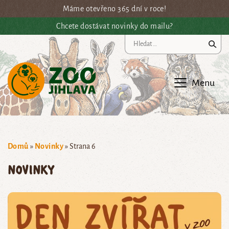
Přejít na hlavní obsah
Máme otevřeno 365 dní v roce!
Chcete dostávat novinky do mailu?
Vy
Menu
Domů
»
Novinky
»
Strana 6
Novinky