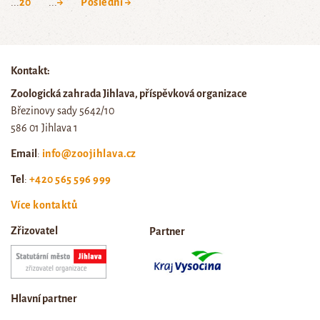
...
20
...
→
Poslední →
Kontakt:
Zoologická zahrada Jihlava, příspěvková organizace
Březinovy sady 5642/10
586 01 Jihlava 1
Email
:
info@zoojihlava.cz
Tel
:
+420 565 596 999
Více kontaktů
Zřizovatel
Partner
Hlavní partner