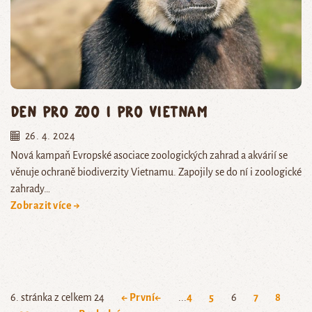
Den pro zoo i pro Vietnam
26. 4. 2024
Nová kampaň Evropské asociace zoologických zahrad a akvárií se
věnuje ochraně biodiverzity Vietnamu. Zapojily se do ní i zoologické
zahrady…
Zobrazit více →
6. stránka z celkem 24
← První
←
...
4
5
6
7
8