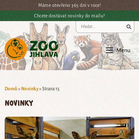
Přejít na hlavní obsah
Máme otevřeno 365 dní v roce!
Chcete dostávat novinky do mailu?
Vy
Menu
Domů
»
Novinky
»
Strana 15
Novinky