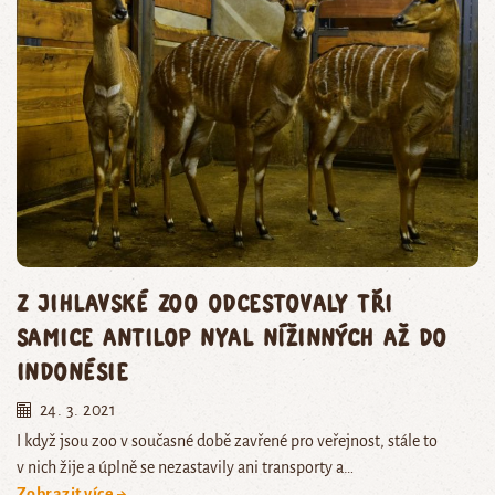
Z jihlavské zoo odcestovaly tři
samice antilop nyal nížinných až do
Indonésie
24. 3. 2021
I když jsou zoo v současné době zavřené pro veřejnost, stále to
v nich žije a úplně se nezastavily ani transporty a…
Zobrazit více →