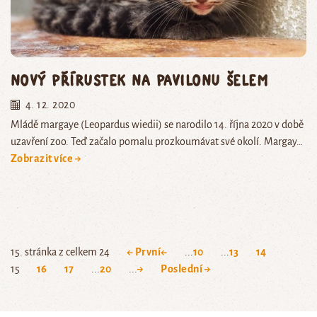
Nový přírustek na pavilonu šelem
4. 12. 2020
Mládě margaye (Leopardus wiedii) se narodilo 14. října 2020 v době
uzavření zoo. Teď začalo pomalu prozkoumávat své okolí. Margay…
Zobrazit více →
15. stránka z celkem 24
← První
←
...
10
...
13
14
15
16
17
...
20
...
→
Poslední →