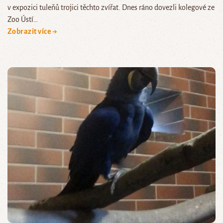
v expozici tuleňů trojici těchto zvířat. Dnes ráno dovezli kolegové ze
Zoo Ústí…
Zobrazit více →