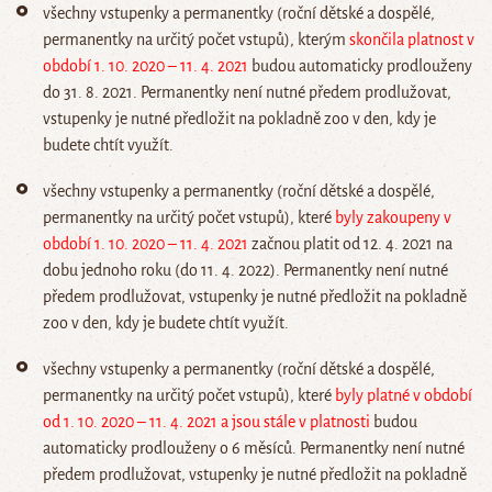
všechny vstupenky a permanentky (roční dětské a dospělé,
permanentky na určitý počet vstupů), kterým
skončila platnost v
období 1. 10. 2020 – 11. 4. 2021
budou automaticky prodlouženy
do 31. 8. 2021. Permanentky není nutné předem prodlužovat,
vstupenky je nutné předložit na pokladně zoo v den, kdy je
budete chtít využít.
všechny vstupenky a permanentky (roční dětské a dospělé,
permanentky na určitý počet vstupů), které
byly zakoupeny v
období 1. 10. 2020 – 11. 4. 2021
začnou platit od 12. 4. 2021 na
dobu jednoho roku (do 11. 4. 2022). Permanentky není nutné
předem prodlužovat, vstupenky je nutné předložit na pokladně
zoo v den, kdy je budete chtít využít.
všechny vstupenky a permanentky (roční dětské a dospělé,
permanentky na určitý počet vstupů), které
byly platné v období
od 1. 10. 2020 – 11. 4. 2021 a jsou stále v platnosti
budou
automaticky prodlouženy o 6 měsíců. Permanentky není nutné
předem prodlužovat, vstupenky je nutné předložit na pokladně