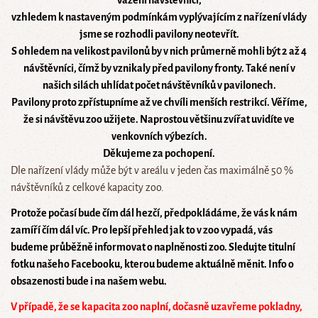
Vážení návštěvníci,
vzhledem k nastaveným podmínkám vyplývajícím z nařízení vlády
jsme se rozhodli pavilony neotevřít.
S ohledem na velikost pavilonů by v nich průmerně mohli být 2 až 4
návštěvníci, čímž by vznikaly před pavilony fronty. Také není v
našich silách uhlídat počet návštěvníků v pavilonech.
Pavilony proto zpřístupníme až ve chvíli menších restrikcí. Věříme,
že si návštěvu zoo užijete. Naprostou většinu zvířat uvidíte ve
venkovních výbezích.
Děkujeme za pochopení.
Dle nařízení vlády může být v areálu v jeden čas maximálně 50 %
návštěvníků z celkové kapacity zoo.
Protože počasí bude čím dál hezčí, předpokládáme, že vás k nám
zamíří čím dál víc.
Pro lepší přehled jak to v zoo vypadá, vás
budeme průběžně informovat o naplněnosti zoo. Sledujte titulní
fotku našeho Facebooku, kterou budeme aktuálně měnit. Info o
obsazenosti bude i na našem webu.
V případě, že se kapacita zoo naplní, dočasně uzavřeme pokladny,