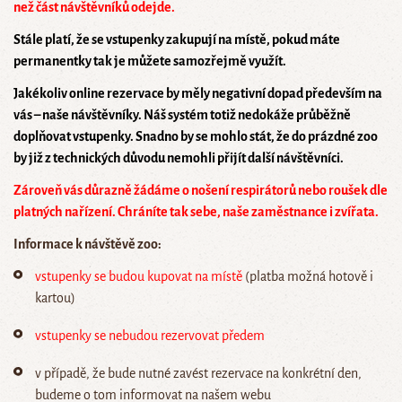
než část návštěvníků odejde.
Stále platí, že se vstupenky zakupují na místě, pokud máte
permanentky tak je můžete samozřejmě využít.
Jakékoliv online rezervace by měly negativní dopad především na
vás – naše návštěvníky. Náš systém totiž nedokáže průběžně
doplňovat vstupenky. Snadno by se mohlo stát, že do prázdné zoo
by již z technických důvodu nemohli přijít další návštěvníci.
Zároveň vás důrazně žádáme o nošení respirátorů nebo roušek dle
platných nařízení. Chráníte tak sebe, naše zaměstnance i zvířata.
Informace k návštěvě zoo:
vstupenky se budou kupovat na místě
(platba možná hotově i
kartou)
vstupenky se nebudou rezervovat předem
v případě, že bude nutné zavést rezervace na konkrétní den,
budeme o tom informovat na našem webu