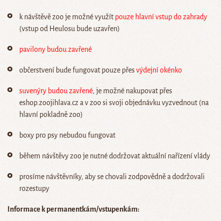
k návštěvě zoo je možné využít
pouze hlavní vstup do zahrady
(vstup od Heulosu bude uzavřen)
pavilony budou zavřené
občerstvení bude fungovat pouze přes
výdejní okénko
suvenýry budou zavřené
, je možné nakupovat přes
eshop.zoojihlava.cz a v zoo si svoji objednávku vyzvednout (na
hlavní pokladně zoo)
boxy pro psy nebudou fungovat
během návštěvy zoo je nutné dodržovat aktuální nařízení vlády
prosíme návštěvníky, aby se chovali zodpovědně a dodržovali
rozestupy
Informace k permanentkám/vstupenkám: