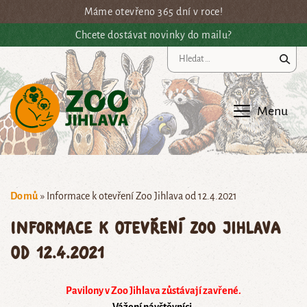
Přejít na hlavní obsah
Máme otevřeno 365 dní v roce!
Chcete dostávat novinky do mailu?
Vy
Menu
Domů
»
Informace k otevření Zoo Jihlava od 12.4.2021
Informace k otevření Zoo Jihlava
od 12.4.2021
Pavilony v Zoo Jihlava zůstávají zavřené.