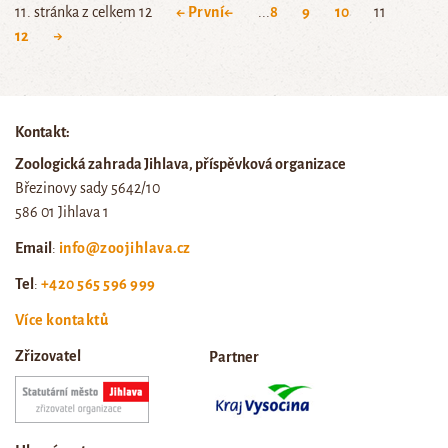
11. stránka z celkem 12
← První
←
...
8
9
10
11
12
→
Kontakt:
Zoologická zahrada Jihlava, příspěvková organizace
Březinovy sady 5642/10
586 01 Jihlava 1
Email
:
info@zoojihlava.cz
Tel
:
+420 565 596 999
Více kontaktů
Zřizovatel
Partner