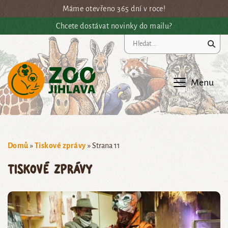
Přejít na hlavní obsah
Máme otevřeno 365 dní v roce!
Chcete dostávat novinky do mailu?
Vy
Menu
Domů
»
Tiskové zprávy
»
Strana 11
Tiskové zprávy