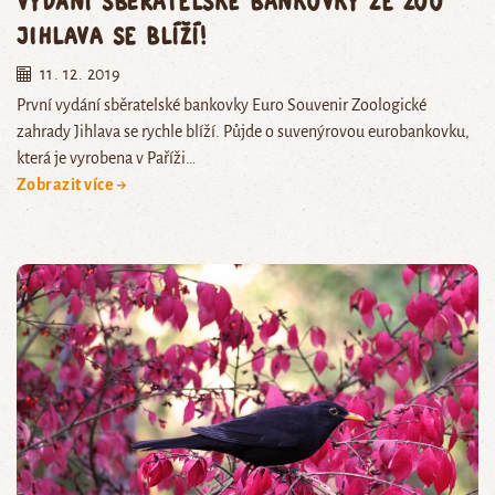
Vydání sběratelské bankovky ze Zoo
Jihlava se blíží!
11. 12. 2019
První vydání sběratelské bankovky Euro Souvenir Zoologické
zahrady Jihlava se rychle blíží. Půjde o suvenýrovou eurobankovku,
která je vyrobena v Paříži…
Zobrazit více →