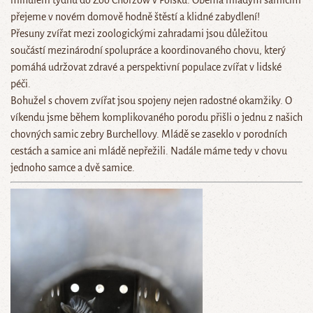
minulém týdnu do Zoo Chorzów v Polsku. Oběma mladým samicím
přejeme v novém domově hodně štěstí a klidné zabydlení!
Přesuny zvířat mezi zoologickými zahradami jsou důležitou
součástí mezinárodní spolupráce a koordinovaného chovu, který
pomáhá udržovat zdravé a perspektivní populace zvířat v lidské
péči.
Bohužel s chovem zvířat jsou spojeny nejen radostné okamžiky. O
víkendu jsme během komplikovaného porodu přišli o jednu z našich
chovných samic zebry Burchellovy. Mládě se zaseklo v porodních
cestách a samice ani mládě nepřežili. Nadále máme tedy v chovu
jednoho samce a dvě samice.