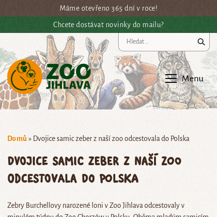
Přejít na hlavní obsah
Máme otevřeno 365 dní v roce!
Chcete dostávat novinky do mailu?
Vy
Menu
Domů
»
Dvojice samic zeber z naší zoo odcestovala do Polska
Dvojice samic zeber z naší zoo
odcestovala do Polska
Zebry Burchellovy narozené loni v Zoo Jihlava odcestovaly v