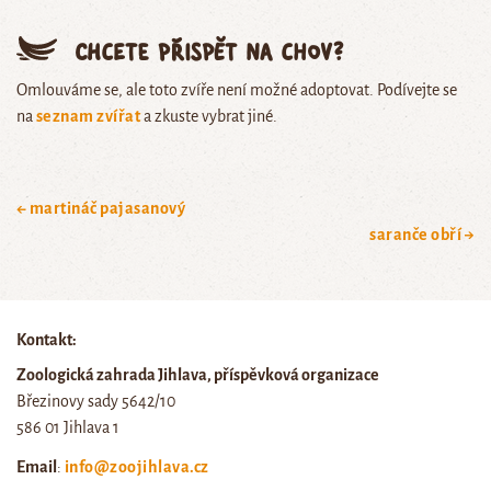
Chcete přispět na chov?
Omlouváme se, ale toto zvíře není možné adoptovat. Podívejte se
na
seznam zvířat
a zkuste vybrat jiné.
← martináč pajasanový
saranče obří →
Kontakt:
Zoologická zahrada Jihlava, příspěvková organizace
Březinovy sady 5642/10
586 01 Jihlava 1
Email
:
info@zoojihlava.cz