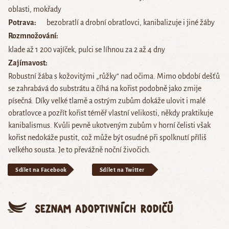
oblasti, mokřady
Potrava
bezobratlí a drobní obratlovci, kanibalizuje i jiné žáby
Rozmnožování
klade až 1 200 vajíček, pulci se líhnou za 2 až 4 dny
Zajímavost
Robustní žába s kožovitými „růžky“ nad očima. Mimo období dešťů
se zahrabává do substrátu a číhá na kořist podobně jako zmije
písečná. Díky velké tlamě a ostrým zubům dokáže ulovit i malé
obratlovce a pozřít kořist téměř vlastní velikosti, někdy praktikuje
kanibalismus. Kvůli pevně ukotveným zubům v horní čelisti však
kořist nedokáže pustit, což může být osudné při spolknutí příliš
velkého sousta. Je to převážně noční živočich.
Sdílet na Facebook
Sdílet na Twitter
Seznam adoptivních rodičů