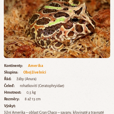
Kontinenty
Amerika
Skupina
Obojživelníci
Řád
žáby (Anura)
Čeleď
rohatkovití (Ceratophryidae)
Hmotnost
0,5 kg
Rozměry
8 až 13 cm
Výskyt
Jižní Amerika – oblast Gran Chaco – savany, křovinaté a travnaté