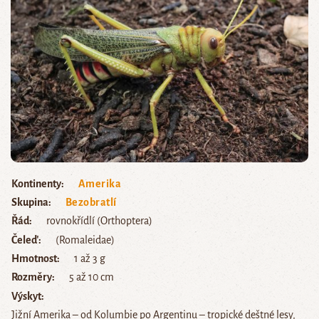
Kontinenty
Amerika
Skupina
Bezobratlí
Řád
rovnokřídlí (Orthoptera)
Čeleď
(Romaleidae)
Hmotnost
1 až 3 g
Rozměry
5 až 10 cm
Výskyt
Jižní Amerika – od Kolumbie po Argentinu – tropické deštné lesy,