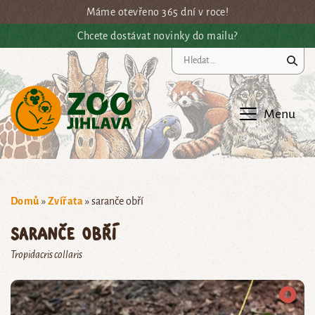
Přejít na hlavní obsah
Máme otevřeno 365 dní v roce!
Chcete dostávat novinky do mailu?
Vy
Menu
Domů
»
Zvířata
»
saranče obří
saranče obří
Tropidacris collaris