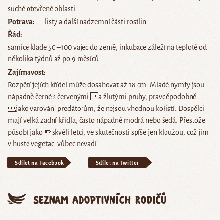
suché otevřené oblasti
Potrava
listy a další nadzemní části rostlin
Řád
samice klade 50 –100 vajec do země, inkubace záleží na teplotě od
několika týdnů až po 9 měsíců
Zajímavost
Rozpětí jejích křídel může dosahovat až 18 cm. Mladé nymfy jsou
nápadně černé s červenými a žlutými pruhy, pravděpodobně
jako varování predátorům, že nejsou vhodnou kořistí. Dospělci
mají velká zadní křídla, často nápadně modrá nebo šedá. Přestože
působí jako skvělí letci, ve skutečnosti spíše jen kloužou, což jim
v husté vegetaci vůbec nevadí.
Sdílet na Facebook
Sdílet na Twitter
Seznam adoptivních rodičů