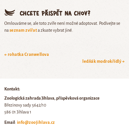
Chcete přispět na chov?
Omlouváme se, ale toto zvíře není možné adoptovat. Podívejte se
na
seznam zvířat
a zkuste vybrat jiné.
← rohatka Cranwellova
ledňák modrokřídlý →
Kontakt:
Zoologická zahrada Jihlava, příspěvková organizace
Březinovy sady 5642/10
586 01 Jihlava 1
Email
:
info@zoojihlava.cz