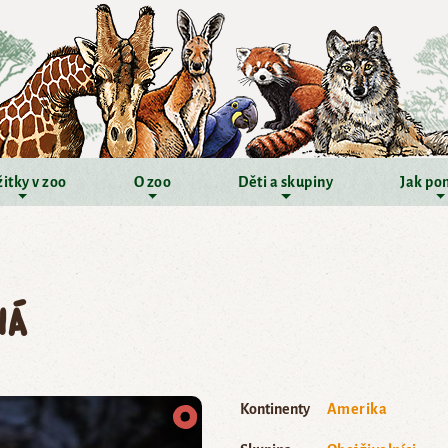
itky v zoo
O zoo
Děti a skupiny
Jak po
ná
Kontinenty
Amerika