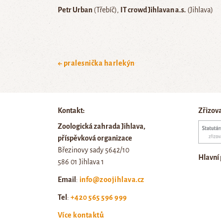
Petr Urban
(Třebíč)
IT crowd Jihlavan a.s.
(Jihlava)
← pralesnička harlekýn
Kontakt:
Zřizov
Zoologická zahrada Jihlava,
příspěvková organizace
Březinovy sady 5642/10
Hlavní
586 01 Jihlava 1
Email
:
info@zoojihlava.cz
Tel
:
+420 565 596 999
Více kontaktů