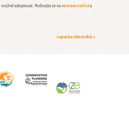
í možné adoptovat. Podívejte se na
seznam zvířat
a
ropucha obrovská →