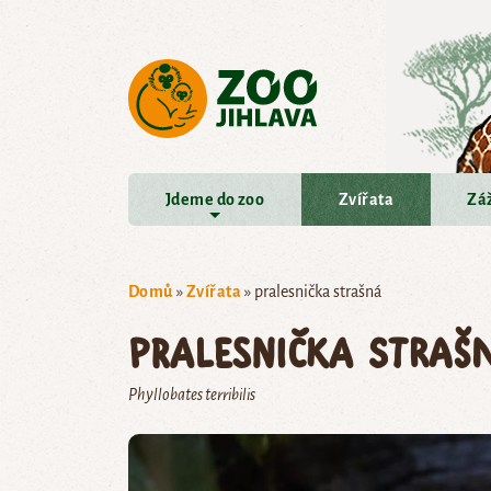
Přejít na hlavní obsah
Jdeme do zoo
Zvířata
Záž
Domů
»
Zvířata
»
pralesnička strašná
pralesnička straš
Phyllobates terribilis