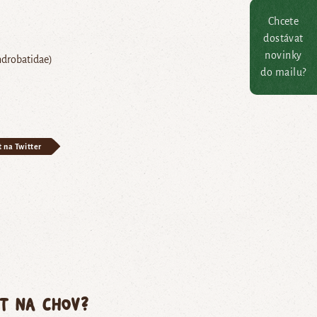
Chcete
dostávat
novinky
ndrobatidae)
do mailu?
t na Twitter
ět na chov?