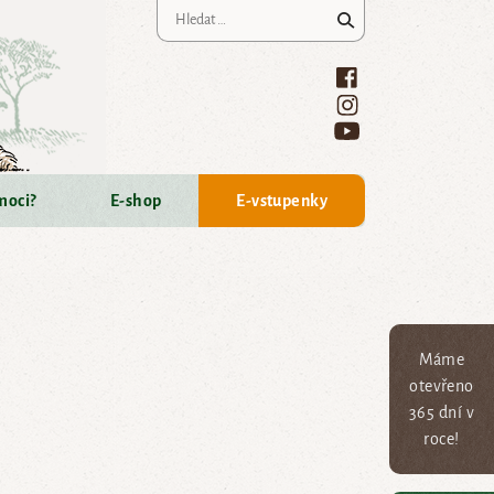
Vyhledávání
moci?
E-shop
E-vstupenky
Máme
otevřeno
365 dní v
roce!