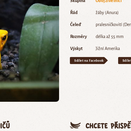
Skupina
Obojživelníci
Řád
žáby (Anura)
Čeleď
pralesničkovití (De
Rozměry
délka až 55 mm
Výskyt
Jižní Amerika
Sdílet na Facebook
Sdíle
ičů
Chcete přisp