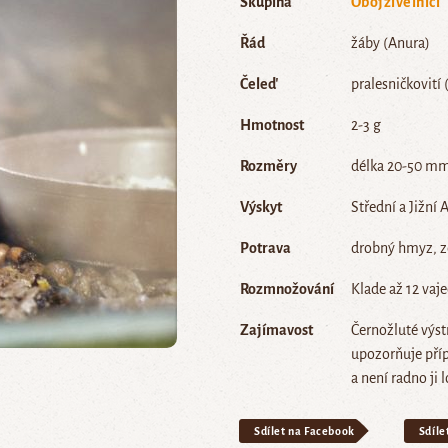
Skupina
Obojživelníci
Řád
žáby (Anura)
Čeleď
pralesničkovití
Hmotnost
2-3 g
Rozměry
délka 20-50 m
Výskyt
Střední a Jižní 
Potrava
drobný hmyz, 
Rozmnožování
Klade až 12 vaj
Zajímavost
Černožluté výst
upozorňuje příp
a není radno ji l
Sdílet na Facebook
Sdíle