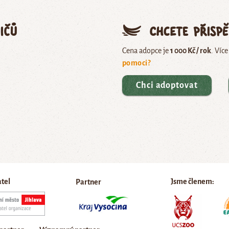
ičů
Chcete přisp
Cena adopce je
1 000 Kč / rok
. Víc
pomoci?
Chci adoptovat
atel
Jsme členem:
Partner