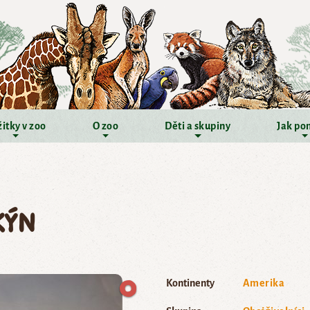
itky v zoo
O zoo
Děti a skupiny
Jak po
kýn
Kontinenty
Amerika