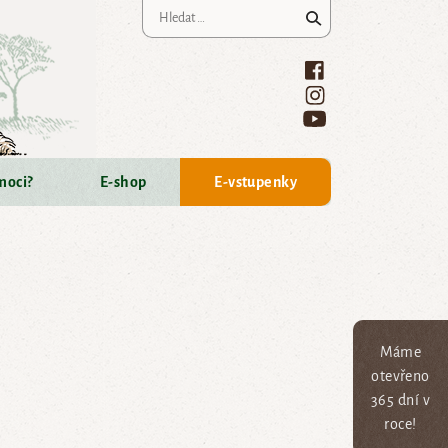
Vyhledávání
moci?
E-shop
E-vstupenky
Máme
otevřeno
365 dní v
roce!