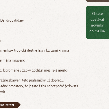
Chcete
dostávat
 (Dendrobatidae)
novinky
do mailu?
m
Amerika – tropické deštné lesy i kulturní krajina
zejména mravenci
ec, k proměně v žabky dochází mezi 3-4 měsíci.
ražné zbarvení této pralesničky už dopředu
adné predátory, že je tato žába nebezpečně jedovatá
ovit.
t na Twitter