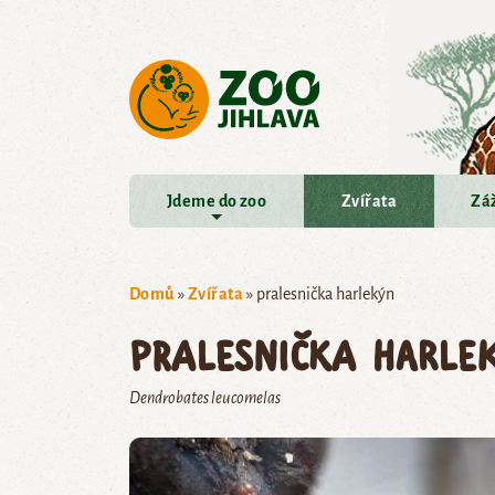
Přejít na hlavní obsah
Jdeme do zoo
Zvířata
Záž
Domů
»
Zvířata
»
pralesnička harlekýn
pralesnička harle
Dendrobates leucomelas