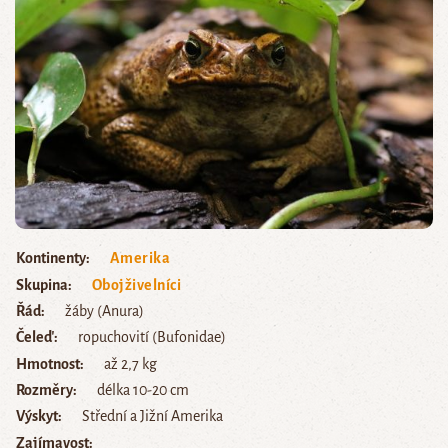
Kontinenty
Amerika
Skupina
Obojživelníci
Řád
žáby (Anura)
Čeleď
ropuchovití (Bufonidae)
Hmotnost
až 2,7 kg
Rozměry
délka 10-20 cm
Výskyt
Střední a Jižní Amerika
Zajímavost