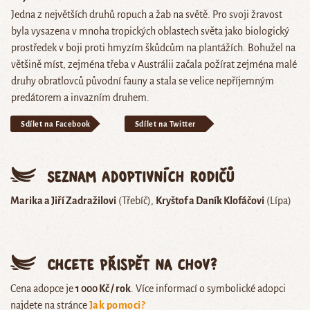
Jedna z největších druhů ropuch a žab na světě. Pro svoji žravost
byla vysazena v mnoha tropických oblastech světa jako biologický
prostředek v boji proti hmyzím škůdcům na plantážích. Bohužel na
většině míst, zejména třeba v Austrálii začala požírat zejména malé
druhy obratlovců původní fauny a stala se velice nepříjemným
predátorem a invazním druhem.
Sdílet na Facebook
Sdílet na Twitter
Seznam adoptivních rodičů
Marika a Jiří Zadražilovi
(Třebíč)
Kryštof a Daník Klofáčovi
(Lípa)
Chcete přispět na chov?
Cena adopce je
1 000 Kč / rok
. Více informací o symbolické adopci
najdete na stránce
Jak pomoci?