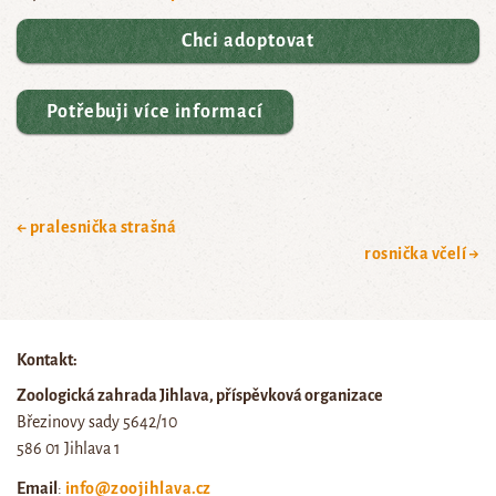
Chci adoptovat
Potřebuji více informací
← pralesnička strašná
rosnička včelí →
Kontakt:
Zoologická zahrada Jihlava, příspěvková organizace
Březinovy sady 5642/10
586 01 Jihlava 1
Email
:
info@zoojihlava.cz