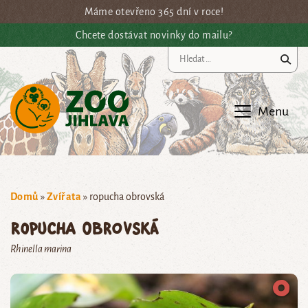
Přejít na hlavní obsah
Máme otevřeno 365 dní v roce!
Chcete dostávat novinky do mailu?
Vy
Menu
Domů
»
Zvířata
»
ropucha obrovská
ropucha obrovská
Rhinella marina