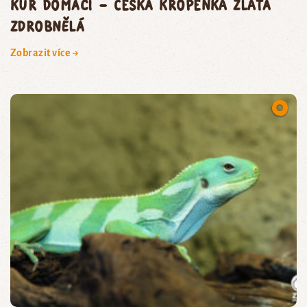
kur domácí – česká kropenka zlatá
zdrobnělá
Zobrazit více →