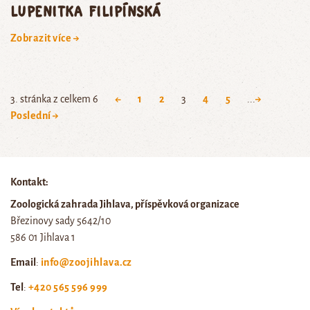
lupenitka filipínská
Zobrazit více →
3. stránka z celkem 6
←
1
2
3
4
5
...
→
Poslední →
Kontakt:
Zoologická zahrada Jihlava, příspěvková organizace
Březinovy sady 5642/10
586 01 Jihlava 1
Email
:
info@zoojihlava.cz
Tel
:
+420 565 596 999