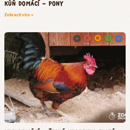
kůň domácí – pony
Zobrazit více →