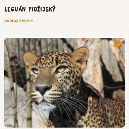
leguán fidžijský
Zobrazit více →