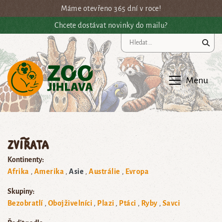
Přejít na hlavní obsah
Máme otevřeno 365 dní v roce!
Chcete dostávat novinky do mailu?
Vy
Menu
Zvířata
Kontinenty:
Afrika
Amerika
Asie
Austrálie
Evropa
Skupiny:
Bezobratlí
Obojživelníci
Plazi
Ptáci
Ryby
Savci