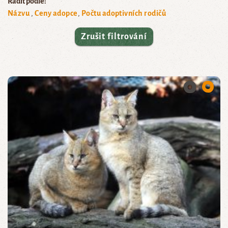
Řadit podle:
Názvu
Ceny adopce
Počtu adoptivních rodičů
Zrušit filtrování