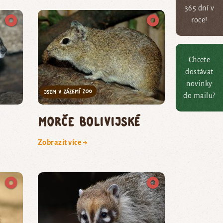
365 dní v
roce!
Chcete
dostávat
novinky
do mailu?
morče bolivijské
Zobrazit více →