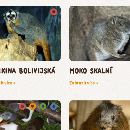
ikina bolivijská
moko skalní
it více →
Zobrazit více →