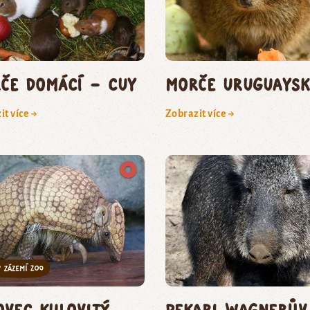
če domácí – cuy
morče uruguaysk
it více →
Zobrazit více →
ovec kulovitý
pekari Wagnerův