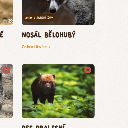
é
nosál bělohubý
Zobrazit více →
pes pralesní