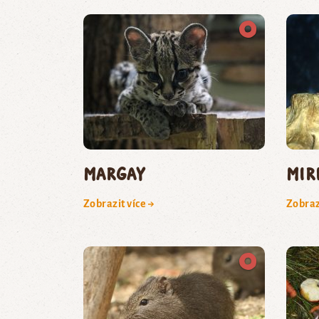
margay
mir
Zobrazit více →
Zobraz