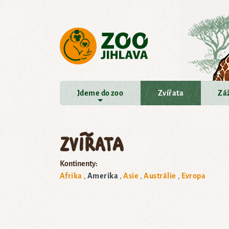
Přejít na hlavní obsah
Jdeme do zoo
Zvířata
Záž
Zvířata
Kontinenty:
Afrika
Amerika
Asie
Austrálie
Evropa