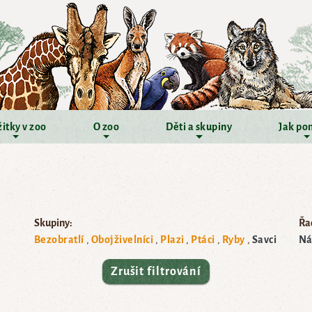
itky v zoo
O zoo
Děti a skupiny
Jak po
Skupiny:
Řad
Bezobratlí
Obojživelníci
Plazi
Ptáci
Ryby
Savci
Ná
Zrušit filtrování