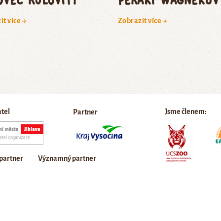
it více →
Zobrazit více →
atel
Jsme členem:
Partner
 partner
Významný partner