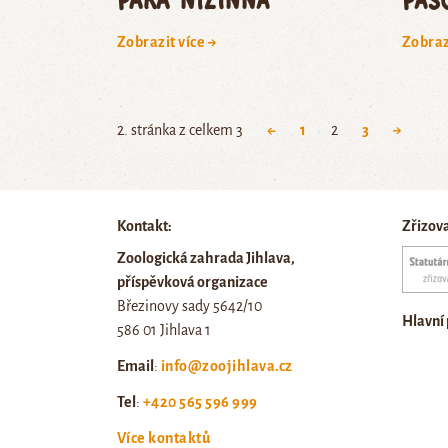
Zobrazit více →
Zobraz
2. stránka z celkem 3
←
1
2
3
→
Kontakt:
Zřizov
Zoologická zahrada Jihlava,
příspěvková organizace
Březinovy sady 5642/10
Hlavní
586 01 Jihlava 1
Email
:
info@zoojihlava.cz
Tel
:
+420 565 596 999
Více kontaktů