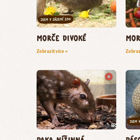
morče divoké
mor
Zobrazit více →
Zobraz
PAKA NÍŽINNÁ
pás