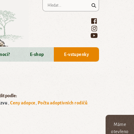
Vyhledávání
moci?
E-shop
E-vstupenky
it podle:
zvu
Ceny adopce
Počtu adoptivních rodičů
Máme
otevřeno