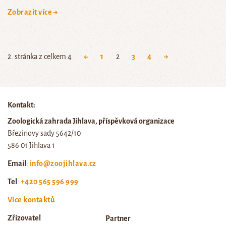
Zobrazit více →
2. stránka z celkem 4
←
1
2
3
4
→
Kontakt:
Zoologická zahrada Jihlava, příspěvková organizace
Březinovy sady 5642/10
586 01 Jihlava 1
Email
:
info@zoojihlava.cz
Tel
:
+420 565 596 999
Více kontaktů
Zřizovatel
Partner