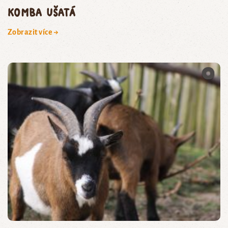
komba ušatá
Zobrazit více →