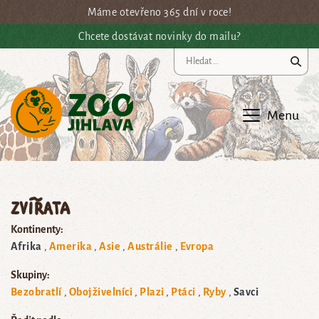
Přejít na hlavní obsah
Máme otevřeno 365 dní v roce!
Chcete dostávat novinky do mailu?
Vy
Menu
Zvířata
Kontinenty:
Afrika
Amerika
Asie
Austrálie
Evropa
Skupiny:
Bezobratlí
Obojživelníci
Plazi
Ptáci
Ryby
Savci