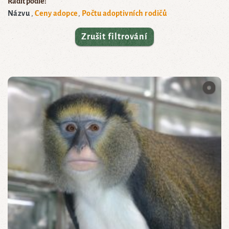
Řadit podle:
Názvu
Ceny adopce
Počtu adoptivních rodičů
Zrušit filtrování