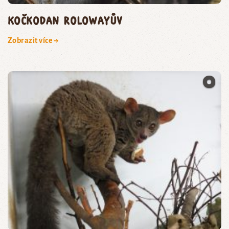
kočkodan Rolowayův
Zobrazit více →